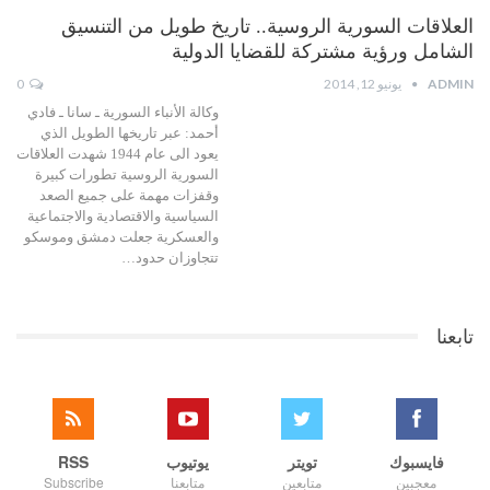
العلاقات السورية الروسية.. تاريخ طويل من التنسيق
الشامل ورؤية مشتركة للقضايا الدولية
ADMIN
يونيو 12, 2014
0
وكالة الأنباء السورية ـ سانا ـ فادي
أحمد: عبر تاريخها الطويل الذي
يعود الى عام 1944 شهدت العلاقات
السورية الروسية تطورات كبيرة
وقفزات مهمة على جميع الصعد
السياسية والاقتصادية والاجتماعية
والعسكرية جعلت دمشق وموسكو
تتجاوزان حدود…
تابعنا
فايسبوك
تويتر
يوتيوب
RSS
معجبين
متابعين
متابعنا
Subscribe