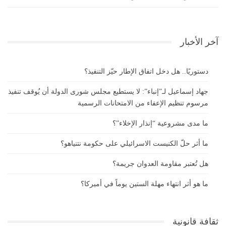
آخر الأخبار
دستوريًا.. هل دخل اتفاق الإطار حيّز التنفيذ؟
جهاد إسماعيل لـ”إنباء”: لا يستطيع مجلس شورى الدولة أن يُوقف تنفيذ
مرسوم تنظيم الإعفاء من الامتحانات الرسمية
ما مدى مشروعية “إنذار الإخلاء”؟
ما أثر حلّ الكنيست الاسرائيلي على حكومة نتنياهو؟
هل تُعتبر مقاومة العدوان جريمة؟
ما هو أثر انتهاء مهلة الستين يوماً في أميركا؟
ثقافة قانونية