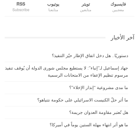
فايسبوك
تويتر
يوتيوب
RSS
معجبين
متابعين
متابعنا
Subscribe
آخر الأخبار
دستوريًا.. هل دخل اتفاق الإطار حيّز التنفيذ؟
جهاد إسماعيل لـ”إنباء”: لا يستطيع مجلس شورى الدولة أن يُوقف تنفيذ
مرسوم تنظيم الإعفاء من الامتحانات الرسمية
ما مدى مشروعية “إنذار الإخلاء”؟
ما أثر حلّ الكنيست الاسرائيلي على حكومة نتنياهو؟
هل تُعتبر مقاومة العدوان جريمة؟
ما هو أثر انتهاء مهلة الستين يوماً في أميركا؟