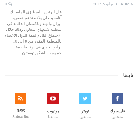
ADMIN
يوليو 9, 2015
0
قال الرئيس القرغيزي الماسبيك
آتامبايف ان بلاده تدعم عضوية
ايران والهند وباكستان الدائمة في
منظمة شنغهاي للتعاون وذلك خلال
الاجتماع القادم لقمة الدول الاعضاء
بالمنظمة المقرر من 8 الى 10
يوليو الجاري في اوفا عاصمة
جمهورية باشكورتوستان…
تابعنا
فايسبوك
تويتر
يوتيوب
RSS
معجبين
متابعين
متابعنا
Subscribe