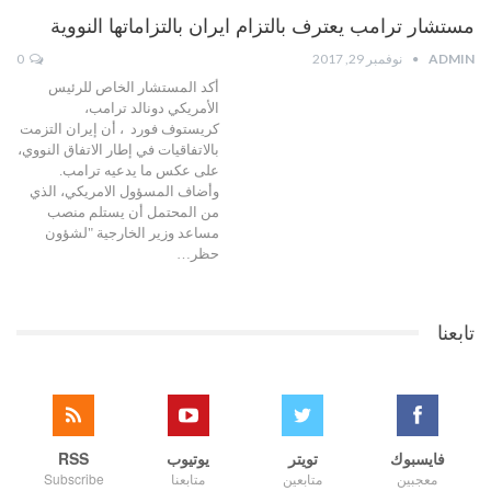
مستشار ترامب يعترف بالتزام ايران بالتزاماتها النووية
ADMIN
نوفمبر 29, 2017
0
أكد المستشار الخاص للرئيس
الأمريكي دونالد ترامب،
كريستوف فورد ، أن إيران التزمت
بالاتفاقيات في إطار الاتفاق النووي،
على عكس ما يدعيه ترامب.
وأضاف المسؤول الامريكي، الذي
من المحتمل أن يستلم منصب
مساعد وزير الخارجية "لشؤون
حظر…
تابعنا
فايسبوك
تويتر
يوتيوب
RSS
معجبين
متابعين
متابعنا
Subscribe