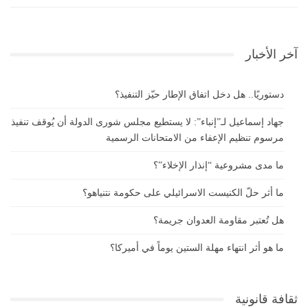
آخر الأخبار
دستوريًا.. هل دخل اتفاق الإطار حيّز التنفيذ؟
جهاد إسماعيل لـ”إنباء”: لا يستطيع مجلس شورى الدولة أن يُوقف تنفيذ
مرسوم تنظيم الإعفاء من الامتحانات الرسمية
ما مدى مشروعية “إنذار الإخلاء”؟
ما أثر حلّ الكنيست الاسرائيلي على حكومة نتنياهو؟
هل تُعتبر مقاومة العدوان جريمة؟
ما هو أثر انتهاء مهلة الستين يوماً في أميركا؟
ثقافة قانونية