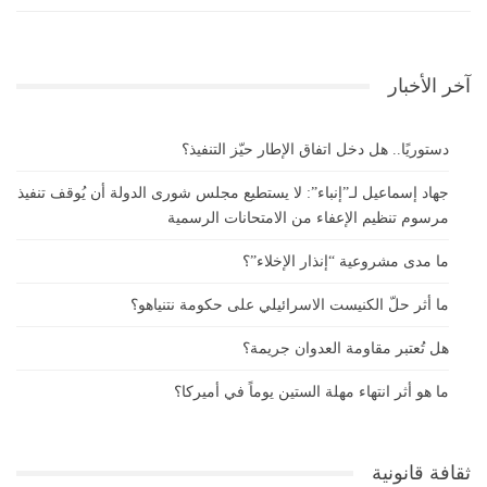
آخر الأخبار
دستوريًا.. هل دخل اتفاق الإطار حيّز التنفيذ؟
جهاد إسماعيل لـ”إنباء”: لا يستطيع مجلس شورى الدولة أن يُوقف تنفيذ
مرسوم تنظيم الإعفاء من الامتحانات الرسمية
ما مدى مشروعية “إنذار الإخلاء”؟
ما أثر حلّ الكنيست الاسرائيلي على حكومة نتنياهو؟
هل تُعتبر مقاومة العدوان جريمة؟
ما هو أثر انتهاء مهلة الستين يوماً في أميركا؟
ثقافة قانونية