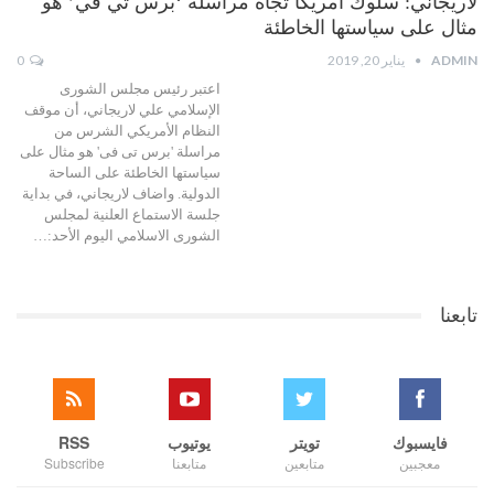
لاریجاني: سلوك امریكا تجاه مراسلة ‘برس تي في’ هو
مثال على سیاستها الخاطئة
ADMIN
يناير 20, 2019
0
اعتبر رئیس مجلس الشورى
الإسلامي علي لاریجاني، أن موقف
النظام الأمریكي الشرس من
مراسلة 'برس تی فی' هو مثال على
سیاستها الخاطئة على الساحة
الدولیة. واضاف لاریجاني، في بدایة
جلسة الاستماع العلنیة لمجلس
الشورى الاسلامي الیوم الأحد:…
تابعنا
فايسبوك
تويتر
يوتيوب
RSS
معجبين
متابعين
متابعنا
Subscribe