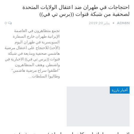
احتجاجات في طهران ضد اعتقال الولايات المتحدة
لصحفية من شبكة قنوات ((برس تي في))
ADMIN
يناير 20, 2019
0
تجمع متظاهرون في العاصمة
الإيرانية طهران خارج السفارة
السويسرية في طهران اليوم
(الأحد) للاحتجاج على اعتقال مرضية
هاشمي صحفية ومذيعة في شبكة
قنوات ((برس تي في)) الاخبارية في
واشنطن. وهتف المتظاهرون
"اطلقوا سراح مرضية هاشمي"
وطالبوا السلطات…
أخبار بارزة