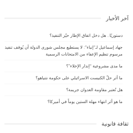
آخر الأخبار
دستوريًا.. هل دخل اتفاق الإطار حيّز التنفيذ؟
جهاد إسماعيل لـ”إنباء”: لا يستطيع مجلس شورى الدولة أن يُوقف تنفيذ
مرسوم تنظيم الإعفاء من الامتحانات الرسمية
ما مدى مشروعية “إنذار الإخلاء”؟
ما أثر حلّ الكنيست الاسرائيلي على حكومة نتنياهو؟
هل تُعتبر مقاومة العدوان جريمة؟
ما هو أثر انتهاء مهلة الستين يوماً في أميركا؟
ثقافة قانونية