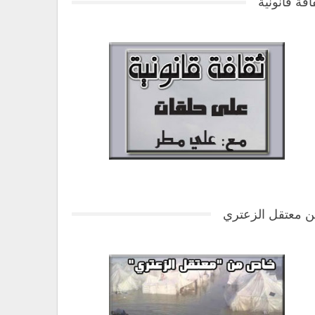
افة قانونية
 معتقل الزعتري