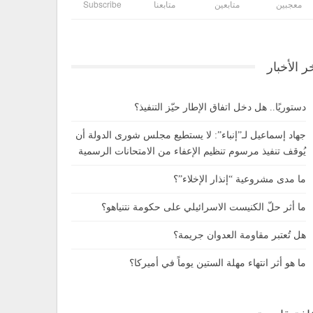
معجبين
متابعين
متابعنا
Subscribe
ر الأخبار
دستوريًا.. هل دخل اتفاق الإطار حيّز التنفيذ؟
جهاد إسماعيل لـ”إنباء”: لا يستطيع مجلس شورى الدولة أن
يُوقف تنفيذ مرسوم تنظيم الإعفاء من الامتحانات الرسمية
ما مدى مشروعية “إنذار الإخلاء”؟
ما أثر حلّ الكنيست الاسرائيلي على حكومة نتنياهو؟
هل تُعتبر مقاومة العدوان جريمة؟
ما هو أثر انتهاء مهلة الستين يوماً في أميركا؟