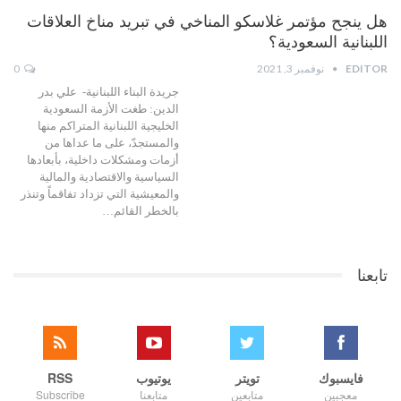
هل ينجح مؤتمر غلاسكو المناخي في تبريد مناخ العلاقات
اللبنانية السعودية؟
EDITOR
نوفمبر 3, 2021
0
جريدة البناء اللبنانية- علي بدر
الدين: طغت الأزمة السعودية
الخليجية اللبنانية المتراكم منها
والمستجدّ، على ما عداها من
أزمات ومشكلات داخلية، بأبعادها
السياسية والاقتصادية والمالية
والمعيشية التي تزداد تفاقماً وتنذر
بالخطر القائم…
تابعنا
فايسبوك
تويتر
يوتيوب
RSS
معجبين
متابعين
متابعنا
Subscribe