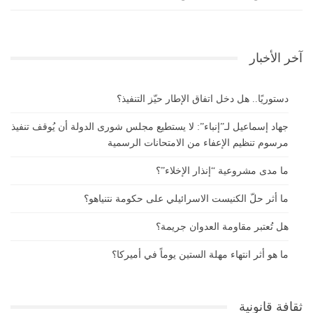
آخر الأخبار
دستوريًا.. هل دخل اتفاق الإطار حيّز التنفيذ؟
جهاد إسماعيل لـ”إنباء”: لا يستطيع مجلس شورى الدولة أن يُوقف تنفيذ
مرسوم تنظيم الإعفاء من الامتحانات الرسمية
ما مدى مشروعية “إنذار الإخلاء”؟
ما أثر حلّ الكنيست الاسرائيلي على حكومة نتنياهو؟
هل تُعتبر مقاومة العدوان جريمة؟
ما هو أثر انتهاء مهلة الستين يوماً في أميركا؟
ثقافة قانونية