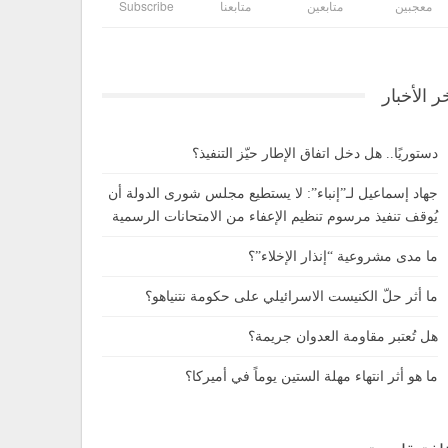
معجبين
متابعين
متابعنا
Subscribe
ر الأخبار
دستوريًا.. هل دخل اتفاق الإطار حيّز التنفيذ؟
جهاد إسماعيل لـ”إنباء”: لا يستطيع مجلس شورى الدولة أن
يُوقف تنفيذ مرسوم تنظيم الإعفاء من الامتحانات الرسمية
ما مدى مشروعية “إنذار الإخلاء”؟
ما أثر حلّ الكنيست الاسرائيلي على حكومة نتنياهو؟
هل تُعتبر مقاومة العدوان جريمة؟
ما هو أثر انتهاء مهلة الستين يوماً في أميركا؟