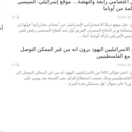
 اعتصامي رابعة والنهضة… موقع إسرائيلي: السيسي
ة من أوباما
0
ي: نقل موقع ديبكا الاستخباراتي الإسرائيلي عن "مصادر مخابراتية" قولها إن
آخ
المسلحة وزير الدفاع المصري، الفريق أول عبد الفتاح السيسي، رفض تلقي
ئيس الأمريكي باراك أوباما، أثناء…
8% من الاسرائيليين اليهود يرون انه من غير الممكن التوصل
 مع الفلسطينيين
0
موقع العالمية الإخباري: اعتبر حوالى 80% من الاسرائيليين اليهود انه من غير الممكن التوصل الى
 الفلسطينيين وذلك بحسب استطلاع للرأي نشر الجمعة بعد يومين على
 وردا على سؤال "هل سنتمكن هذه المرة…