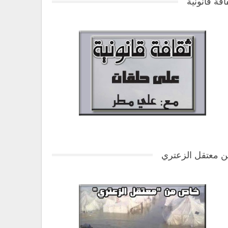
افة قانونية
 معتقل الزعتري