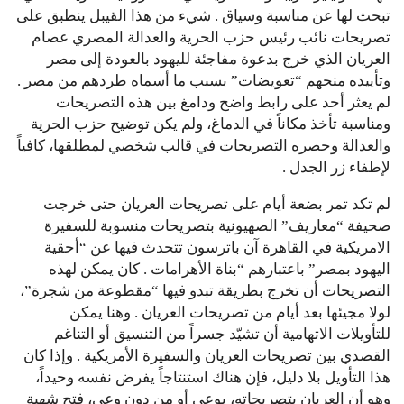
تبحث لها عن مناسبة وسياق . شيء من هذا القيبل ينطبق على
تصريحات نائب رئيس حزب الحرية والعدالة المصري عصام
العريان الذي خرج بدعوة مفاجئة لليهود بالعودة إلى مصر
وتأييده منحهم “تعويضات” بسبب ما أسماه طردهم من مصر .
لم يعثر أحد على رابط واضح ودامغ بين هذه التصريحات
ومناسبة تأخذ مكاناً في الدماغ، ولم يكن توضيح حزب الحرية
والعدالة وحصره التصريحات في قالب شخصي لمطلقها، كافياً
لإطفاء زر الجدل .
لم تكد تمر بضعة أيام على تصريحات العريان حتى خرجت
صحيفة “معاريف” الصهيونية بتصريحات منسوبة للسفيرة
الامريكية في القاهرة آن باترسون تتحدث فيها عن “أحقية
اليهود بمصر” باعتبارهم “بناة الأهرامات . كان يمكن لهذه
التصريحات أن تخرج بطريقة تبدو فيها “مقطوعة من شجرة”،
لولا مجيئها بعد أيام من تصريحات العريان . وهنا يمكن
للتأويلات الاتهامية أن تشيّد جسراً من التنسيق أو التناغم
القصدي بين تصريحات العريان والسفيرة الأمريكية . وإذا كان
هذا التأويل بلا دليل، فإن هناك استنتاجاً يفرض نفسه وحيداً،
وهو أن العريان بتصريحاته، بوعي أو من دون وعي، فتح شهية