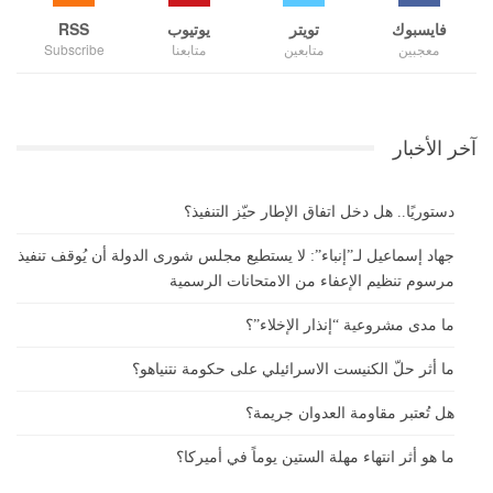
فايسبوك
تويتر
يوتيوب
RSS
معجبين
متابعين
متابعنا
Subscribe
آخر الأخبار
دستوريًا.. هل دخل اتفاق الإطار حيّز التنفيذ؟
جهاد إسماعيل لـ”إنباء”: لا يستطيع مجلس شورى الدولة أن يُوقف تنفيذ
مرسوم تنظيم الإعفاء من الامتحانات الرسمية
ما مدى مشروعية “إنذار الإخلاء”؟
ما أثر حلّ الكنيست الاسرائيلي على حكومة نتنياهو؟
هل تُعتبر مقاومة العدوان جريمة؟
ما هو أثر انتهاء مهلة الستين يوماً في أميركا؟