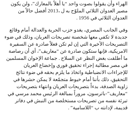
الهراء وأن يقولوا بصوت واحد “يا أهلاً بالمعارك”، ولن يكون
مصير العدوان الثلاثي الملوّح به ل ،2013 أفضل حالاً من
العدوان الثلاثي في 1956 .
وفي الجانب المصري، يغدو حزب الحرية والعدالة أمام وقائع
جديدة لا تكفي معها شخصنة تصريحات العريان، وذلك في ضوء
التصريحات الأخيرة التي إن لم تكن فعلاً صادرة عن السفيرة
الامريكية، فإنها ستكون صادرة عن “معاريف”، أي أن رصاصة
ما أطلقت بغض النظر عن السلاح . جماعة الإخوان المسلمين
في مصر مطالبة إجراء تحقيق فوري وإخضاع العريان
للإجراءات الانضباطية واتخاذ ما يلزم بحقه في ضوء نتائج
التحقيق، ذلك بأننا أمام خيوط متجمّعة لا يمكن حشرها في
زاوية الصدفة، بدءاً بتصريحات العريان وانتهاء بتصريحات
“معاريف”-باترسون، مروراً بمبالغة الرئيس محمد مرسي في
تبرئة نفسه من تصريحات مستخلصة من النبش في دفاتر
قديمة، لإدانته ب “اللاسامية” .