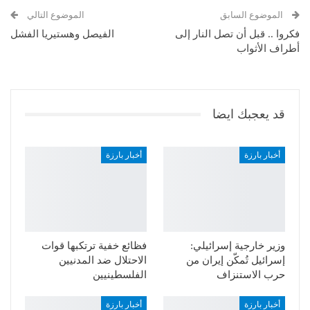
البريد الإلكتروني
الموضوع السابق
الموضوع التالي
فكروا .. قبل أن تصل النار إلى
الفيصل وهستيريا الفشل
أطراف الأثواب
قد يعجبك ايضا
أخبار بارزة
أخبار بارزة
وزير خارجية إسرائيلي:
فظائع خفية ترتكبها قوات
إسرائيل تُمكّن إيران من
الاحتلال ضد المدنيين
حرب الاستنزاف
الفلسطينيين
أخبار بارزة
أخبار بارزة