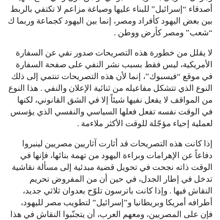
أصدقاء “إسرائيل” للبناء عليها وصياغة مزاعم لا تكتفي بالربط
بين بعض اليهود كأفراد ومصر، إنما بين اليهود كجماعة وربما ك
“شعب” ومصر كأرض ووطن .
لا يقلل من خطورة هذه التصريحات صدور نفي عن السفارة
الأمريكية، ليس فقط بسبب نشر النفي على صفحة السفارة
في موقع “فيسبوك”، إنما لأن هذه التصريحات تنتمي إلى ذلك
النوع الذي تتشكل مفاعيله من ثنائية الإعلان والنفي . هذا النوع
من المواقف لا يفعل نفيها شيئاً إلا في الشق القانوني، لكنها
في الوقت نفسه تفعل فعلها السياسي والنفسي الذي يؤسس
لعملية إحياء مؤجّلة للوقت الأكثر ملاءمة .
إذا كانت هذه التصريحات قد أثارت آثاريين مصريين لينبروا
دفاعاً عن الإهرامات وبراءة اليهود من تهمة بنائها، فإنها في
الوقت ذاته نجحت في تحويل قضية مبدئية إلى مسألة نقاشية
تدخل في إطار الجدل، في حين أن من المفروض تحريم
النقاش فيها . وإذا كانت باترسون تلوّح بعدوان ثلاثي جديد،
أطرافه أمريكا وبريطانيا و”إسرائيل” لتطويب مصر لليهود،
فإن على المصريين، ومعهم العرب، أن يتجنّبوا النقاش في هذا