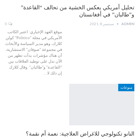
تحليل أمريكي يعكس الخشية من تحالف “القاعدة”
و”طالبان” في أفغانستان
ADMIN
سبتمبر 8, 2021
0
موقع العهد الإخباري: اعتبر الكاتب
الأمريكي في مجلة "Politico" كولن
كلارك، وهو مدير السياسة والأبحاث
في مجموعة "صوفان" الاستشارية،
أن هناك مؤشرات بدأت تظهر من
الآن تدل على توطيد العلاقات بين
"القاعدة" و"طالبان". وقال كلارك
إن ذلك لا…
منوعات
النانو تكنولوجي للاغراض العلاجية: نعمة أم نقمة؟