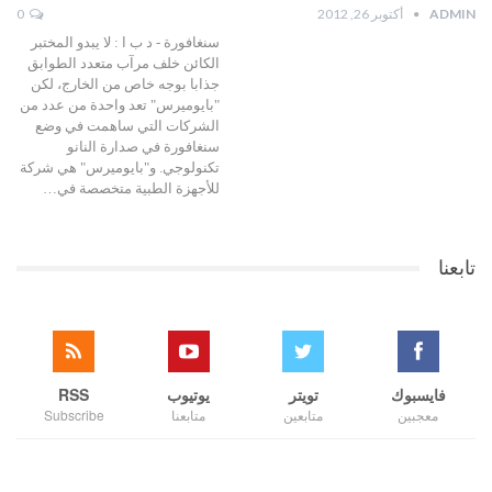
ADMIN
أكتوبر 26, 2012
0
سنغافورة - د ب ا : لا يبدو المختبر
الكائن خلف مرآب متعدد الطوابق
جذابا بوجه خاص من الخارج، لكن
"بايوميرس" تعد واحدة من عدد من
الشركات التي ساهمت في وضع
سنغافورة في صدارة النانو
تكنولوجي. و"بايوميرس" هي شركة
للأجهزة الطبية متخصصة في…
تابعنا
فايسبوك
تويتر
يوتيوب
RSS
معجبين
متابعين
متابعنا
Subscribe