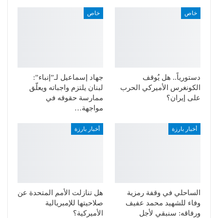
خاص
خاص
دستورياً.. هل يُوقف
جهاد إسماعيل لـ”إنباء”:
الكونغرس الأميركي الحرب
لبنان يلتزم واجباته ويعلّق
على إيران؟
ممارسة حقوقه في
مواجهة…
أخبار بارزة
أخبار بارزة
الساحلي في وقفة رمزية
هل تنازلت الأمم المتحدة عن
وفاء للشهيد محمد عفيف
صلاحيتها للإمبريالية
ورفاقه: سنبقي لأجل
الأميركية؟