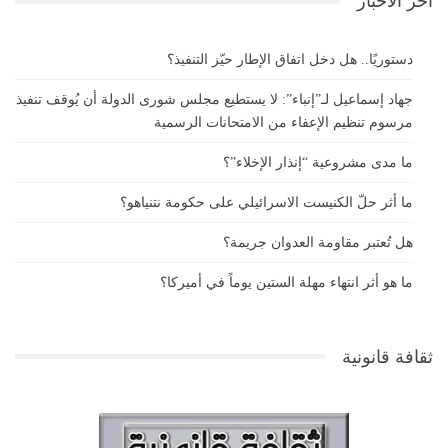
آخر الأخبار
دستوريًا.. هل دخل اتفاق الإطار حيّز التنفيذ؟
جهاد إسماعيل لـ”إنباء”: لا يستطيع مجلس شورى الدولة أن يُوقف تنفيذ
مرسوم تنظيم الإعفاء من الامتحانات الرسمية
ما مدى مشروعية “إنذار الإخلاء”؟
ما أثر حلّ الكنيست الاسرائيلي على حكومة نتنياهو؟
هل تُعتبر مقاومة العدوان جريمة؟
ما هو أثر انتهاء مهلة الستين يوماً في أميركا؟
ثقافة قانونية