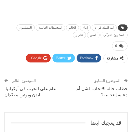
أمة الملك قوارة
إنباء
العالم
المخطّطات العالمية
المسلمون
المشروع القرآني
اليمن
تقارير
0
مشاركة
Facebook
Twitter
Google+
Pinterest
WhatsApp
ReddIt
البريد الإلكتروني
الموضوع السابق
الموضوع التالي
خطاب حالة الاتحاد.. فشل أم
عام على الحرب في أوكرانيا:
دعاية إنتخابية؟
بايدن وبوتين يصعّدان
قد يعجبك ايضا