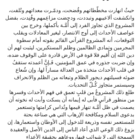
حيثُ انهارت مخطّطاتهم وفُضحت، ودمّـرت معداتهم وتُلفت،
وانكشفت ألاعيبهم وتبددت، ودحِضت مزاعِمهم وفُنِدت، بفضل
المشروع الذي تجاوز الفرد إلى أُمَّـة بأكملها، وخرج بين
عواصف الأحداث إلى أوج الانتصار، ليغير المعادلات ويقلب
التوقعات، أنه المشروع القرآني القائم بقوته أمام سطوة
المجرمين وتمادي الظالمين وظلم المستكبرين، ليثبت لهم أن
دين الله إن أُقيم فلا قوة في الأرض قادرة على الوقوف ضده،
وإن ضربت جذوره في عمق المؤمنين، فَـإنَّ أعمدته ستقفُ
في قلب الأحداث متخذة من العدالة مساراً لها، وإن شُعاع
ضوئه فسيلتهم ديجور الظلام وتبعاته من الظلم والانحراف
وسيستمر متجاوز كُـلّ التحديات.
طلع ذلك المشروعُ من قلبٍ تعمق في فهم الأحداث وفسرها
من منظور قرآني فأبى له إيمانه أن يسكت وأبت له نخوته أن
يصمت في ظل أُمَّـة تنهار قيمها وتُداس كرامتها وتستعمر
بدعوى السلام ومكافحة الإرهاب التي هي صناعة بحتة
للمستعمر نفسه وذريعة للدخول إلى الأوطان واستعمارها، إن
بزوغ ذلك الوعي الذي أعاد الناس إلى الدين الأصل والعقيدة
السمحة التي لا شوائب فيها، ووعاهم بحقيقة الأعداء