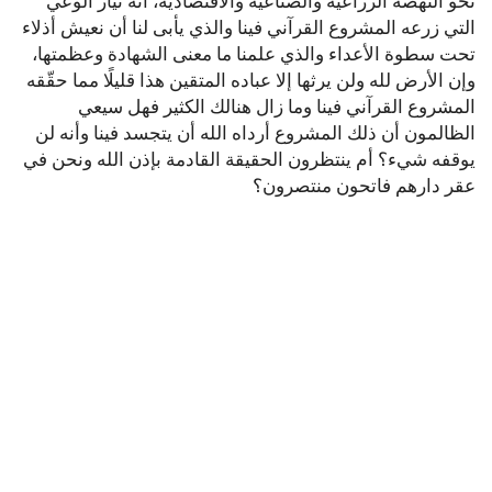
نحو النهضة الزراعية والصناعية والاقتصادية، أنه تيار الوعي
التي زرعه المشروع القرآني فينا والذي يأبى لنا أن نعيش أذلاء
تحت سطوة الأعداء والذي علمنا ما معنى الشهادة وعظمتها،
وإن الأرض لله ولن يرثها إلا عباده المتقين هذا قليلًا مما حقّقه
المشروع القرآني فينا وما زال هنالك الكثير فهل سيعي
الظالمون أن ذلك المشروع أرداه الله أن يتجسد فينا وأنه لن
يوقفه شيء؟ أم ينتظرون الحقيقة القادمة بإذن الله ونحن في
عقر دارهم فاتحون منتصرون؟