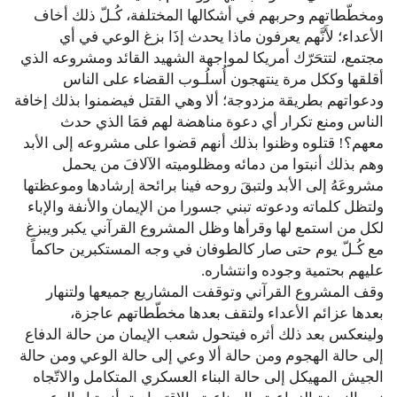
ومخطّطاتهم وحربهم في أشكالها المختلفة، كُـلّ ذلك أخاف
الأعداء؛ لأَنَّهم يعرفون ماذا يحدث إذَا بزغ الوعي في أي
مجتمع، لتتحَرّك أمريكا لمواجهة الشهيد القائد ومشروعه الذي
أقلقها وككل مرة ينتهجون أُسلُـوب القضاء على الناس
ودعواتهم بطريقة مزدوجة؛ ألا وهي القتل فيضمنوا بذلك إخافة
الناس ومنع تكرار أي دعوة مناهضة لهم فمَا الذي حدث
معهم؟! قتلوه وظنوا بذلك أنهم قضوا على مشروعه إلى الأبد
وهم بذلك أنبتوا من دمائه ومظلوميته الآلافَ من يحمل
مشروعَهُ إلى الأبد ولتبقَ روحه فينا برائحة إرشادها وموعظتها
ولتظل كلماته ودعوته تبني جسورا من الإيمان والأنفة والإباء
لكل من استمع لها وقرأها وظل المشروع القرآني يكبر ويبزغ
مع كُـلّ يوم حتى صار كالطوفان في وجه المستكبرين حاكماً
عليهم بحتمية وجوده وانتشاره.
وقف المشروع القرآني وتوقفت المشاريع جميعها ولتنهار
بعدها عزائم الأعداء ولتقف بعدها مخطّطاتهم عاجزة،
ولينعكس بعد ذلك أثره فيتحول شعب الإيمان من حالة الدفاع
إلى حالة الهجوم ومن حالة ألا وعي إلى حالة الوعي ومن حالة
الجيش المهيكل إلى حالة البناء العسكري المتكامل والاتّجاه