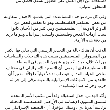
لاستغلاله من أجل العمل على الظهور بشكل أفضل من
المنظور الدولي.
وفي كل مرة تواجه «المساعدة» التي يقدمها الاحتلال بمقاومة
من بعض الجماهير الفلسطينية، وهو ما يعكس لبعض من
الدوائر الدولية أن الفلسطينيين وفي كثير من الأحيان كانوا
سبب أزمات القدس وفلسطين وليست إسرائيل، وهو ما يزيد
من دقة هذه الأزمة.
اللافت أن هناك حالة من التحذير الرسمي التي يدلي بها الكثير
من المسؤولين الفلسطينيين بسبب هذه التدخلات والسياسات
من الاحتلال، حيث أكد وزير شؤون القدس في السلطة
الفلسطينية فادي الهدمي، أن التصعيد الإسرائيلي في مختلف
مناحي الحياة بالقدس «يتطلب تدخلاً دولياً عاجلاً»، معتبراً أن
«العديد من الانتهاكات الإسرائيلية بالمدينة ترقى إلى جرائم
حرب وجرائم ضد الإنسانية».
وأكد الهدمي، خلال استقباله وفداً من مكتب الأمم المتحدة
لتنسيق الشؤون الإنسانية في الأراضي الفلسطينية المحتلة
برئاسة أندريا دي دومنيك، مؤخراً، أن «التصعيد الإسرائيلي في