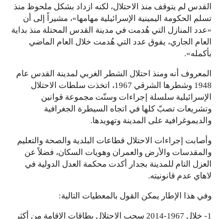
القدس لم يتوقف منذ الاحتلال، لكنه ازداد بشكل ملحوظ منذ
تسلم الحكومة اليمينية الإسرائيلية مهامها»، مشيراً إلى أن
«عدد المنازل التي هُدمت في مدينة القدس المحتلة منذ بداية
العام الجاري، يفوق عدد التي هُدمت خلال العام الماضي
بأكمله».
المعروف أنه ومنذ احتلال الشطر الغربي لمدينة القدس عام
1948 وشطرها الشرقي 1967، اتخذت سلطات الاحتلال
الإسرائيلية سلسلة إجراءات وسنّت مجموعة قوانين
وتشريعات تصبّ كلها في اتجاه السيطرة الجغرافية
والديموغرافية على المدينة وتهويدها.
وأصابت إجراءات الاحتلال قطاعات البلدية والصحة والتعليم
والمقدسات والأرض والعمران وهويات السكان، فضلاً عن
العزل التام للمدينة بجدار أكدت محكمة العدل الدولية في
لاهاي عدم قانونيته.
وفي هذا الإطار يمكن القول بالمعطيات التالية:
1- خلال 1967-2014 سحب الاحتلال بطاقات الإقامة من أكثر