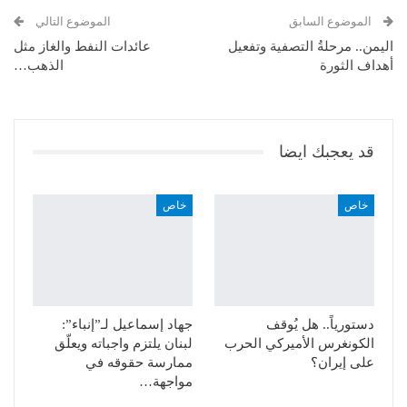
البريد الإلكتروني
الموضوع السابق
الموضوع التالي
اليمن.. مرحلةُ التصفية وتفعيل
عائدات النفط والغاز مثل
أهداف الثورة
الذهب…
قد يعجبك ايضا
خاص
خاص
دستورياً.. هل يُوقف
جهاد إسماعيل لـ”إنباء”:
الكونغرس الأميركي الحرب
لبنان يلتزم واجباته ويعلّق
على إيران؟
ممارسة حقوقه في
مواجهة…