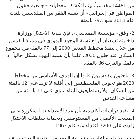
من 14481 مقدسياً، بينما تكشف معطيات «جمعية حقوق
المواطن في إسرائيل» أن نسبة الفقر بين المقدسيين بلغت
عام 2013 نحو 79.5 بالمئة.
2- وفق «مؤسسة المقدسي»، فإن بلدية الاحتلال ووزارة
داخليته تسعيان لرفع نسبة الوجود اليهودي في مدينة القدس
من خلال تنفيذ مخطط القدس 2000 إلى 77 بالمئة من مجموع
السكان عند حلول 2020، علما بأن نسبة اليهود تشكل حالياً 64
بالمئة والعرب 36 بالمئة.
3- باحثون مقدسيون قالوا إن الهدف الأساسي من مخطط
2020 هو تحويل الفلسطينيين إلى أقلية لا تزيد على 12 بالمئة
من السكان، ولا يستطيعون البناء سوى على 11 بالمئة من
مساحة القدس.
4- تفيد دراسات أكاديمية بأن عدد الاعتداءات المتكررة على
المسجد الأقصى من المستوطنين وبحماية سلطات الاحتلال
زادت على 3200 اعتداء منذ عام 1967.
5- حسب إحصائيات «مؤسسة المقدسي لتنمية المجتمع» فإن