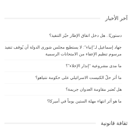
آخر الأخبار
دستوريًا.. هل دخل اتفاق الإطار حيّز التنفيذ؟
جهاد إسماعيل لـ”إنباء”: لا يستطيع مجلس شورى الدولة أن يُوقف تنفيذ
مرسوم تنظيم الإعفاء من الامتحانات الرسمية
ما مدى مشروعية “إنذار الإخلاء”؟
ما أثر حلّ الكنيست الاسرائيلي على حكومة نتنياهو؟
هل تُعتبر مقاومة العدوان جريمة؟
ما هو أثر انتهاء مهلة الستين يوماً في أميركا؟
ثقافة قانونية