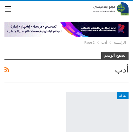
الرئيسية
أدب
Page 2
تصفح الوسم
أدب
ثقافة