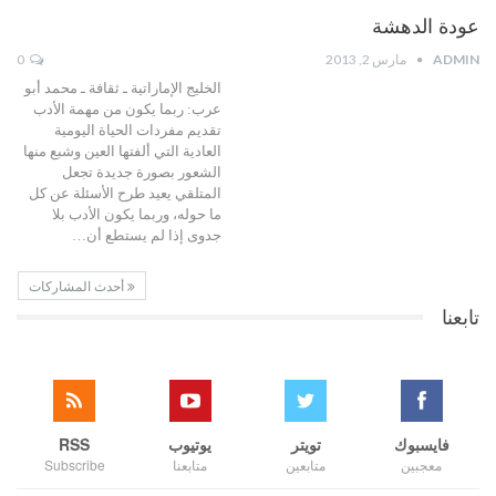
عودة الدهشة
ADMIN
مارس 2, 2013
0
الخليج الإماراتية ـ ثقافة ـ محمد أبو
عرب: ربما يكون من مهمة الأدب
تقديم مفردات الحياة اليومية
العادية التي ألفتها العين وشبع منها
الشعور بصورة جديدة تجعل
المتلقي يعيد طرح الأسئلة عن كل
ما حوله، وربما يكون الأدب بلا
جدوى إذا لم يستطع أن…
أحدث المشاركات
تابعنا
فايسبوك
تويتر
يوتيوب
RSS
معجبين
متابعين
متابعنا
Subscribe