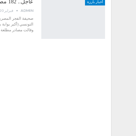
عاجل.. 182 مصريا يهربون من "فجر ليبيا" ويصلون حدود تونس
أخبار بارزة
ADMIN
فبراير 20, 2015
صحيفة الفجر المصرية
وقالت مصادر مطلعة 