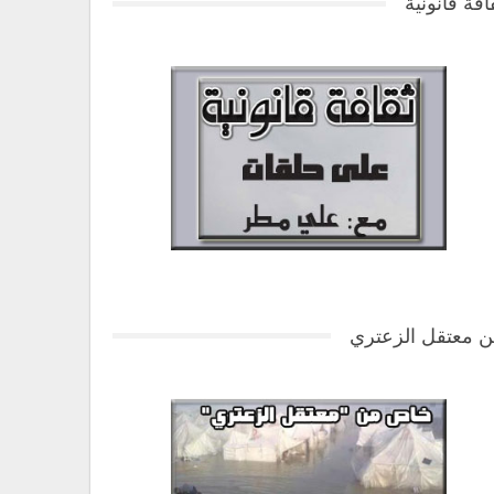
افة قانونية
 معتقل الزعتري