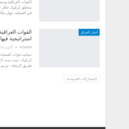
القوات العراقية وس
مناطق كركوك خلال سا
في العملية، جهاز مك
القوات العراقي
أخبار العراق
استراتيجية فيها
ADMIN
أكتوبر 16, 2017
تمكنت قوات العمليات
كركوك، حيث تمت الس
طريق الرشاد - مريم ب
المشاركات القديمة