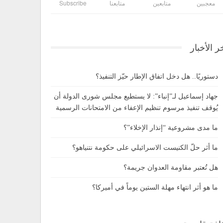
معجبين
متابعين
متابعنا
Subscribe
ر الأخبار
دستوريًا.. هل دخل اتفاق الإطار حيّز التنفيذ؟
جهاد إسماعيل لـ”إنباء”: لا يستطيع مجلس شورى الدولة أن
يُوقف تنفيذ مرسوم تنظيم الإعفاء من الامتحانات الرسمية
ما مدى مشروعية “إنذار الإخلاء”؟
ما أثر حلّ الكنيست الاسرائيلي على حكومة نتنياهو؟
هل تُعتبر مقاومة العدوان جريمة؟
ما هو أثر انتهاء مهلة الستين يوماً في أميركا؟