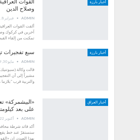
أخبار بارزة
وصلاح الدين
ADMIN
فبراير 8, 2021
آخرين في كركوك وصلاح
تمكنت من إلقاء القبض على 15 إرهابيا بمناطق م
سبع تفجيرات ته
أخبار بارزة
ADMIN
مايو 30, 2019
قالت وكالة (سبوتنيك)
مشيراً إلى أن التف
والتربية قرب "بلازما
«البيشمركة» تع
أخبار العراق
على بعد كيلومت
ADMIN
أكتوبر 22, 2017
أكد قائد شرطة محافظ
ستستقرّ عند خط يقع 
بهذا الصدد، إن «القوا