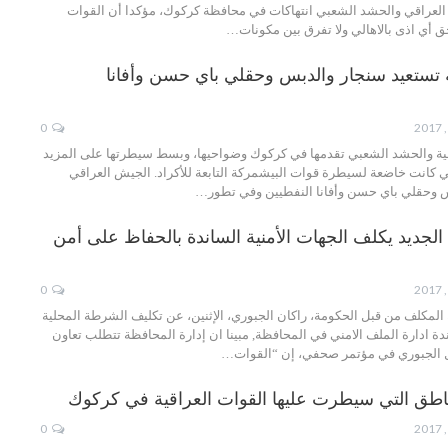
لعراقي والحشد الشعبي انتهاكات في محافظة كركوك، مؤكدا أن القوات
حق أي اذى بالاهالي ولا تفرق بين مكونات…
ة تستعيد سنجار والدبس وحقلي باي حسن وأفانا
0
ية والحشد الشعبي تقدمها في كركوك وضواحيها، وبسط سيطرتها على المزيد
لتي كانت خاضعة لسيطرة قوات البيشمركة التابعة للأكراد. الجيش العراقي
س وحقلي باي حسن وأفانا النفطيين وفي تطور…
جديد يكلف الجهات الأمنية الساندة بالحفاظ على أمن
0
كلف من قبل الحكومة، راكان الجبوري، الإثنين، عن تكليف الشرطة المحلية
اندة ادارة الملف الامني في المحافظة, مبينا ان إدارة المحافظة تتطلب تعاون
ال الجبوري في مؤتمر صحفي، إن “القوات…
اطق التي سيطرت عليها القوات العراقية في كركوك
0