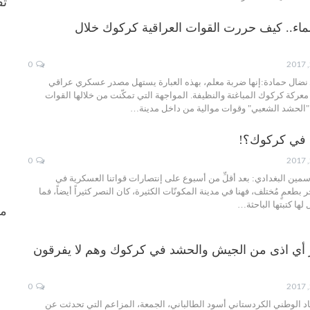
ثق
سماء.. كيف حررت القوات العراقية كركوك خلال
0
 ـ نضال حمادة:إنها ضربة معلم، بهذه العبارة يستهل مصدر عسكري عراقي
عركة كركوك المباغتة والنظيفة. المواجهة التي تمكّنت من خلالها القوات
"الحشد الشعبي" وقوات موالية من داخل مدينة…
ا في كركوك؟!
0
لياسمين البغدادي: بعد أقلِّ من أسبوع على إنتصارات قواتنا العسكرية في
 بطعمٍ مُختلف، فهنا في مدينة المكونّات الكثيرة، كان النصر كثيراً أيضاً، فما
لها كتبتها الباحثة…
من
نر أي اذى من الجيش والحشد في كركوك وهم لا يفرقون
0
اد الوطني الكردستاني أسود الطالباني، الجمعة، المزاعم التي تحدثت عن