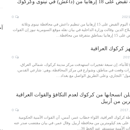
القوات العراقية تقبض على 18 إرهابياً من (داعش) في نينوى وكركوك
0
ألقت القوات العراقية اليوم القبض على 15 إرهابيا من تنظيم داعش في محافظة نينوى وثلاثة
آخ
 الدين. وقالت وزارة الداخلية في بيان نقله موقع السومرية نيوز إن القوات
تفرقة من محافظة…
ز كركوك العراقية
0
 للأنباء، إن سبعة تفجيرات استهدفت مركز مدينة كركوك، شمالي العراق،
جيرات وقعت في مناطق، وشوارع في مركز المحافظة، وهي: شارعي القدس،
 مول" التجاري، وعلى الطريق الواصل مع بغداد.…
لن انسحابها من كركوك لعدم التكافؤ والقوات العراقية
رين من أربيل
0
ة كركوك العراقية، اللواء خطاب عمر، أمس، أن القوات الأمنية الحكومية
على بعد كيلومترين من محافظة أربيل. وقال عمر، في بيان مقتضب صدر عنه
ت الأمنية ستستقر عند الخط 36…