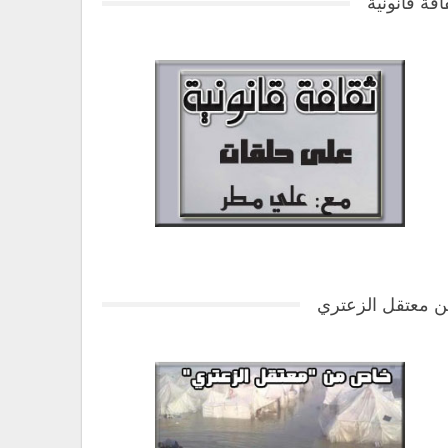
افة قانونية
 معتقل الزعتري