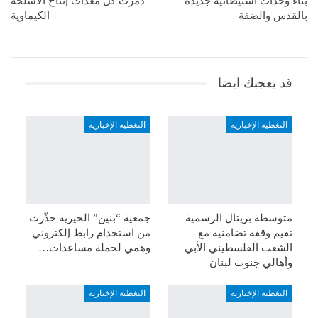
بناء وحدات استيطانية جديدة
دمرت كل معدات إنتاج الأسلحة
بالقدس والضفة
الكيماوية
قد يعجبك ايضا
التغطية الإخبارية
التغطية الإخبارية
متوسطة بريتال الرسمية
جمعية “بنين” الخيرية حذّرت
تقيم وقفة تضامنية مع
من استخدام رابط إلكتروني
الشعب الفلسطيني الأبي
وهمي لحملة مساعدات…
وأهالي جنوب لبنان
التغطية الإخبارية
التغطية الإخبارية