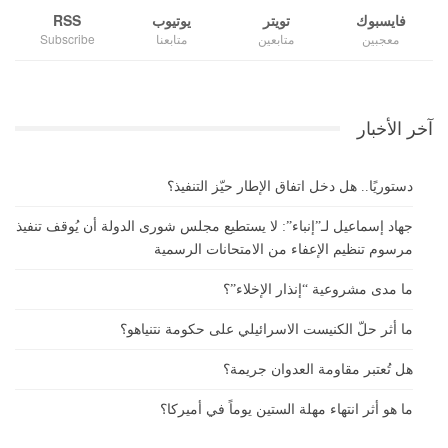
فايسبوك
تويتر
يوتيوب
RSS
معجبين
متابعين
متابعنا
Subscribe
آخر الأخبار
دستوريًا.. هل دخل اتفاق الإطار حيّز التنفيذ؟
جهاد إسماعيل لـ”إنباء”: لا يستطيع مجلس شورى الدولة أن يُوقف تنفيذ
مرسوم تنظيم الإعفاء من الامتحانات الرسمية
ما مدى مشروعية “إنذار الإخلاء”؟
ما أثر حلّ الكنيست الاسرائيلي على حكومة نتنياهو؟
هل تُعتبر مقاومة العدوان جريمة؟
ما هو أثر انتهاء مهلة الستين يوماً في أميركا؟