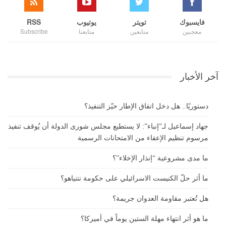
فايسبوك
تويتر
يوتيوب
RSS
معجبين
متابعين
متابعنا
Subscribe
آخر الأخبار
دستوريًا.. هل دخل اتفاق الإطار حيّز التنفيذ؟
جهاد إسماعيل لـ”إنباء”: لا يستطيع مجلس شورى الدولة أن يُوقف تنفيذ
مرسوم تنظيم الإعفاء من الامتحانات الرسمية
ما مدى مشروعية “إنذار الإخلاء”؟
ما أثر حلّ الكنيست الاسرائيلي على حكومة نتنياهو؟
هل تُعتبر مقاومة العدوان جريمة؟
ما هو أثر انتهاء مهلة الستين يوماً في أميركا؟