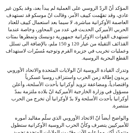
المؤكد أنّ الردّ الروسي على العملية لم يبدأ بعد، وقد يكون غير
عادي، وقد تفهّمت كييف الأمر، وقالت انّ موسكو قد تستهدف
العاصمة الأوكرانية مباشرة، لا سيما بعد استعمال كييف للعتاد
الحربي الأميركي الحديث في عدد من المحاور، وخاصة عندما
تستهدف القوات الاوكرانية جمهورية دونيسك وتمطرها بمئات
القذائف الثقيلة من عيار 120 و 150 ملم، بالإضافة الى تسلل
وعمليات تخريب في جزيرة القرم وتوجيه مُسيّرات لاستهداف
القطع البحرية الروسية.
وتدرك القيادة الروسية انّ الولايات المتحدة والاتحاد الأوروبي
يريدون إطالة زمن الحرب واستنزاف روسيا عسكرياً
واقتصادياً، ومضاعفة تزويد أوكرانيا بأحدث الأسلحة، وأعلن
مسؤول في وزارة الخارجية الأميركية انّ بلاده ملتزمة بمدّ
أوكرانيا بأحدث الأسلحة ولا بدّ لأوكرانيا أن تخرج من الحرب
منتصرة.
والواضح أيضاً انّ الاتحاد الأوروبي الذي سلّم مقاليد أموره
للأميركيين يتصرف وكأنّ الحرب الروسية الأوكرانية ستطول
وتتمدّد أكثر مما عليه الآن، وقرّرت الولايات المتحدة تجميد