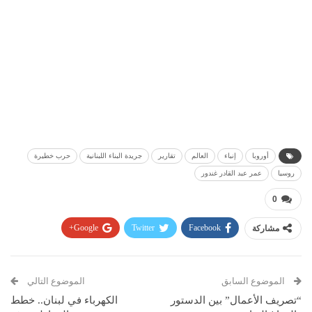
أوروبا
إنباء
العالم
تقارير
جريدة البناء اللبنانية
حرب خطيرة
روسيا
عمر عبد القادر غندور
0
مشاركة
Facebook
Twitter
Google+
Pinterest
WhatsApp
ReddIt
البريد الإلكتروني
الموضوع السابق
الموضوع التالي
“تصريف الأعمال” بين الدستور
الكهرباء في لبنان.. خطط