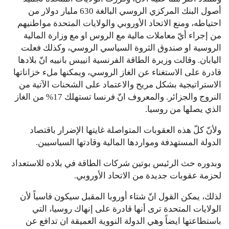
أصول البنك المركزي الروسي البالغة 630 مليار دولار من
احتياطه، ومنع الاتحاد الأوروبي والولايات المتحدة مواطنيهم
من إجراء أيّ معاملات مالية مع الروس او مع وزارة المالية
الروسية او صندوق الثروة السياسي الروسي، وكذلك فعلت
اليابان. وقالت وزيرة الطاقة الفرنسية انييس بانييه انّ بلادها
قادرة على الاستغناء عن الغاز الروسي، ويمكنها ملء خزاناتها
الاستراتيجية بشكل مريح والاعتماد على الشحنات الآتية من
النروج والجزائر. والمعروف انّ فرنسا تستهلك 17% من الغاز
الذي يصلها من روسيا.
ولأنّ كلّ هذه العقوبات المتواصلة غايتها الإضرار باقتصاد
الدولة المستهدفة ومواردها المالية وقادتها السياسيين.
وبدوره حث الرئيس بوتين شركات الطاقة في بلاده للاستعداد
لحزمة عقوبات جديدة من الاتحاد الأوروبي.
لذلك، يمكن القول انّ شتاء أوروبا المقبل سيكون قاسياً لأن
الولايات المتحدة ترى أنها قادرة على إنهاك روسيا، التي
باستطاعتها ايضاً وهي الدولة النووية العميقة ان تدافع عن