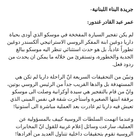
جريدة البناء اللبنانية-
عمر عبد القادر غندور:
لم يكن تفجير السيارة المفخخة في موسكو الذي أودى بحياة
داريا دوغين ابنة المفكر الروسي الاستراتيجي ألكسندر دوغين
تطوراً عادياً، بل هو حدث استثنائي تنظر اليه موسكو ببالغ
الجدية والخطورة، وتستقرئ من خلاله ما يمكن ان يحدث من
ردود فعل.
وتبيّن من التحقيقات السريعة انّ الراحلة داريا لم تكن هي
المستهدفة بل والدها القريب جداً من الرئيس الروسي بوتين،
وانّ من قام بالتفجير هي سيدة أوكرانية وصلت الى موسكو
برفقة ابنتها الصغيرة واستأجرت شقة في نفس المبنى الذي
تعيش فيه داريا ثم غادرت بعد العملية مباشرة الى أستونيا!
وعندما اتهمت السلطات الروسية كييف بالمسؤولية عن
العملية، سارعت وسائل إعلام غربية للقول انّ المخابرات
الروسية تقوم بتحقيقات داخلية تتناول العديد من أفرادها!