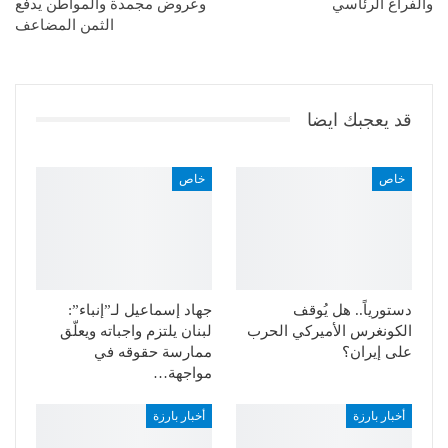
والفراغ الرئاسي
وعروض مجمدة والمواطن يدفع
الثمن المضاعف
قد يعجبك ايضا
خاص
خاص
دستورياً.. هل يُوقف
جهاد إسماعيل لـ”إنباء”:
الكونغرس الأميركي الحرب
لبنان يلتزم واجباته ويعلّق
على إيران؟
ممارسة حقوقه في
مواجهة…
أخبار بارزة
أخبار بارزة