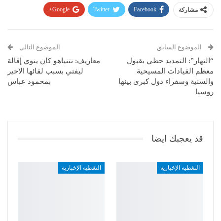
مشاركة
Facebook
Twitter
Google+
Pinterest
WhatsApp
ReddIt
البريد الإلكتروني
الموضوع السابق
الموضوع التالي
“النهار”: التمديد حظي بقبول
معاريف: نتنياهو كان ينوي إقالة
معظم القيادات المسيحية
ليفني بسبب لقائها الاخير
والسنية وسفراء دول كبرى بينها
بمحمود عباس
روسيا
قد يعجبك ايضا
التغطية الإخبارية
التغطية الإخبارية