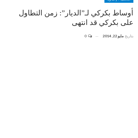
أوساط بكركي لـ”الديار”: زمن التطاول
على بكركي قد انتهى
بتاريخ
مايو 22, 2014
0