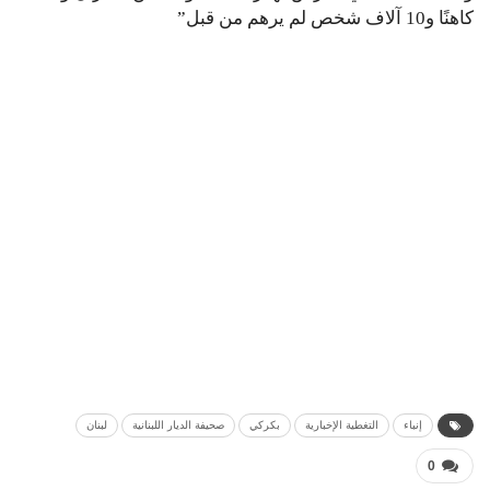
كاهنًا و10 آلاف شخص لم يرهم من قبل”
إنباء
التغطية الإخبارية
بكركي
صحيفة الديار اللبنانية
لبنان
0