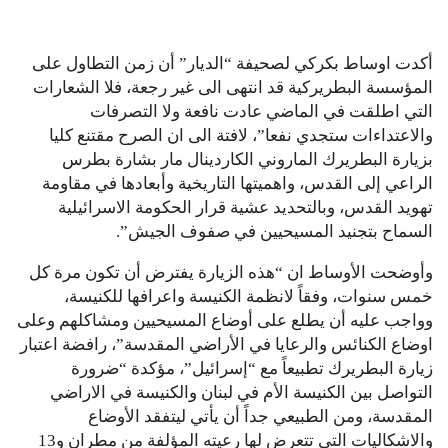
أكدت اوساط بكركي لصحيفة “الديار” أن زمن التطاول على
المؤسسة البطريركية قد انتهى الى غير رجعة، فلا الشعارات
التي اطلقت في الماضي عادت نافعة ولا التصرفات
والاعتداءات ستجدي نفعا”، لافتة الى ان الصرح مقتنع كليا
بزيارة البطريرك الماروني الكاردينال مار بشارة بطرس
الراعي إلى القدس، واهميتها التاريخية وأبعادها في مقاومة
تهويد القدس، وبالتحديد عشية قرار الحكومة الاسرائيلية
السماح بتجنيد المسيحيين في صفوف الجيش”.
وأوضحت الأوساط ان “هذه الزيارة يفترض أن تكون مرة كل
خمس سنوات، وفقاً لانظمة الكنيسة واعرافها للكنيسة،
وواجب عليه أن يطلع على أوضاع المسيحيين ومشاكلهم وعلى
اوضاع الكنائس والرعايا في الأراضي المقدسة”، رافضة اعتبار
زيارة البطريرك تطبيعاً مع “إسرائيل”، مؤكدة “ضرورة
التواصل بين الكنيسة الأم في لبنان والكنيسة في الاراضي
المقدسة، ومن الطبيعي جداً أن يأتي ليتفقد الأوضاع
والاشكاليات التي تتعرض لها رعيته المؤلفة من مطران و13