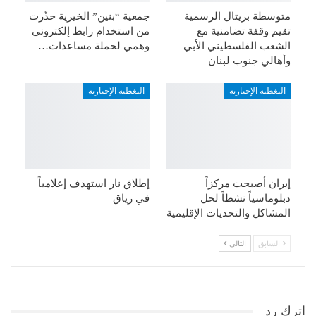
متوسطة بريتال الرسمية
جمعية “بنين” الخيرية حذّرت
تقيم وقفة تضامنية مع
من استخدام رابط إلكتروني
الشعب الفلسطيني الأبي
وهمي لحملة مساعدات…
وأهالي جنوب لبنان
التغطية الإخبارية
التغطية الإخبارية
إيران أصبحت مركزاً
إطلاق نار استهدف إعلامياً
دبلوماسياً نشطاً لحل
في رياق
المشاكل والتحديات الإقليمية
السابق
التالي
اترك رد