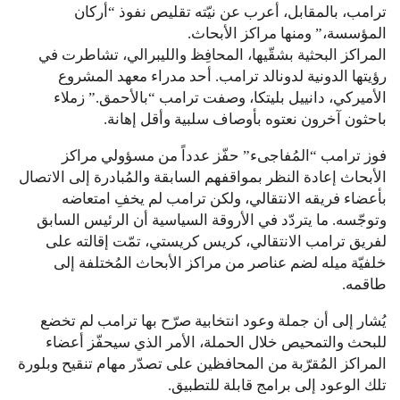
ترامب، بالمقابل، أعرب عن نيّته تقليص نفوذ “أركان
المؤسسة،” ومنها مراكز الأبحاث.
المراكز البحثية بشقّيها، المحافِظ والليبرالي، تشاطرت في
رؤيتها الدونية لدونالد ترامب. أحد مدراء معهد المشروع
الأميركي، دانييل بليتكا، وصفت ترامب “بالأحمق.” زملاء
باحثون آخرون نعتوه بأوصاف سلبية وأقل إهانة.
فوز ترامب “المُفاجىء” حفّز عدداً من مسؤولي مراكز
الأبحاث إعادة النظر بمواقفهم السابقة والمُبادرة إلى الاتصال
بأعضاء فريقه الانتقالي، ولكن ترامب لم يخفِ امتعاضه
وتوجّسه. ما يتردّد في الأروقة السياسية أن الرئيس السابق
لفريق ترامب الانتقالي، كريس كريستي، تمّت إقالته على
خلفيّة ميله لضم عناصر من مراكز الأبحاث المُختلفة إلى
طاقمه.
يُشار إلى أن جملة وعود انتخابية صرّح بها ترامب لم تخضع
للبحث والتمحيص خلال الحملة، الأمر الذي سيحفّز أعضاء
المراكز المُقرّبة من المحافظين على تصدّر مهام تنقيح وبلورة
تلك الوعود إلى برامج قابلة للتطبيق.