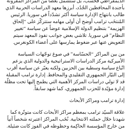
الديمقراطي فحسب، بل ستشمل بعضاً من المراكز المقرونة
بأجندة المحافظين الجُدُد، أبرزها معهد الدراسات الحربية الذي
طالب بانتهاج الإدارة سياسة أكثر تشدّداً في سوريا. الرئيس
المُنتخَب ترامب أوضح أن أولى مهامه ستتركّز على “إلحاق
الهزيمة” بتنظيم الدولة الإسلامية عوضاً عن سياسة “تغيير
النظام” في سوريا. تلاشي بعض جوانب نفوذ المعهد سيتم
التعويض عنها عبر ضغوط يمارسها على أعضاء الكونغرس.
من بين المراكز “الحسّاسة” في صوغ توجّهات السياسة
الأميركية مركز الدراسات الاستراتيجية والدولية الذي يزعم
اتّباع سياسة وسطية بين الحزبين ولكنه يعبّر عن سياسة أقرب
إلى التيّار الجمهوري التقليدي والمحافظ. إدارة ترامب المقبلة
قد لا تولي دراسات المركز الأهمية التي يطمح إليها تحت مظلّة
إدارة مؤيّدة للحزب الجمهوري، كما شهد سابقاً.
إدارة ترامب ومراكز الأبحاث
علاقة السيّد ترامب بمعظم مراكز الأبحاث كانت متوتّرة كما
شهدنا خلال حملته الانتخابية. نُخَب المراكز اعتبرته شخصاً آتياً
من خارج المؤسسة الحاكِمة وحظوظه في الفوز كانت ضئيلة.