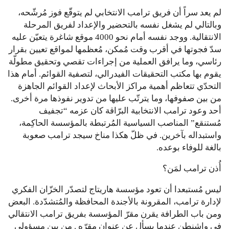
لم يعد سراً أن فريق ترامب الانتخابي لم يتوقّع فوز مُرشّحه،
وبالتالي لم يشغل نفسه بالتحضير والإعداد لفريق المرحلة
الانتقالية. ووجد نفسه أمام نحو 4000 موقع شاغرة يتعيّن عليه
سدّ فجوتها في أقرب وقت مُمكن، مُعظمها لمواقع تعيين بقرار
رئاسي، وما يرافق العملية من إجراءات تقصي وتحقيق مطولّة
يقوم بها مكتب التحقيقات الفيدرالي، لتصفية القوائم. أمام هذا
التحدّي تتعاظم أهمية مراكز الأبحاث لإعداد القوائم الجاهزة
من بين صفوفها، وما يترتّب عليها من تدوير نفوذها مرة أخرى.
أحد وعود ترامب الانتخابية البرّاقة كان عزمه “تجفيف
مُستنقع” المناصب السياسية المُرتبطة بالمؤسسة الحاكِمة،
واستبداله بآخرين. في ظلّ هكذا مناخ سيجد ترامب صعوبة
بالغة للوفاء بوعده.
أُذن ترامب لمَن؟
ليس مُستبعدا أن تعود مؤسسة هاريتاج لتصدّر الخزّان الفكري
لإدارة ترامب، المقرونة بالأجندة المحافظة والمُتشدّدة. البعض
ومن باب الطرافة يقرن مقرّ المؤسسة بفريق ترامب الانتقالي
في واشنطن عندما يسأل عن عنوان مقرّه . من بين مسؤولي