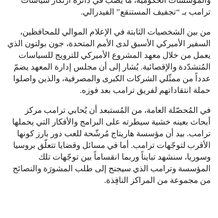
والمؤسسات الحكومية، ما يصبّ في دائرة ارتكاز سياسات
ترامب بـ “تجفيف المستنقع” الفيدرالي.
من بين الشخصيات الثابتة في الإعلام الموالي للمحافظين،
السفير الأميركي الأسبق لدى الأمم المتحدة، جون بولتون الذي
يعمل من خلال معهد المشروع الأميركي للترويج للسياسات
المُتشدّدة والإقصائية. يُشار إلى أن مجلس إدارة المعهد يضمّ
عدداً من ممثّلي الشركات الكبرى والمصرفية، والذين واصلوا
حملة انتقاداتهم لفريق ترامب بعد فوزه.
في المُحصّلة العامة، من المُستبعد أن يُحابي ترامب مركز
أبحاث بعينه خشية سيطرته على البرامج والأفكار التي يحملها
ترامب. بيد أن مؤسسة هاريتاج مُرشّحة للعب دور بارز كونها
الأقرب لتوجّهات ترامب. أما في مسائل وقضايا تتعلّق بروسيا
وسوريا، سنشهد تبايناً وربما انقساماً بين توجّهات تلك
المؤسسة وترامب الذي سيجنح إلى طلب المشورَة والنصائح
من مجموعة من المراكز النافِذة.