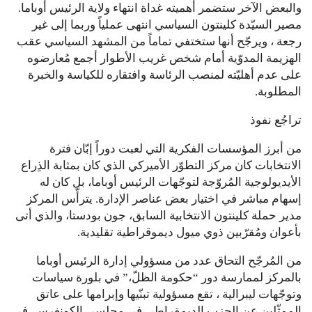
والبعض الآخر ستضمر أهميته غداة انتهاء ولاية الرئيس أوباما.
مصير السيّدة كلينتون السياسي انتهى عملياً وربما إلى غير
رجعة ، ويرجّح أنها ستختفي تماماً من المشهد السياسي عقب
الهزيمة المدوّية أمام شخص غريب الأطوار أجمع مُعارضوه
على عدم أهليّته لمنصب الرئاسة وافتقاره للكياسة والخبرة
المطلوبة.
تراجُع نفوذ
من أبرز المؤسسات الفكرية التي لعبت دوراً إبّان فترة
الانتخابات كان مركز التطوّر الأميركي الذي كان بمثابة الذِراع
الأيديولوجية المُروّجة لتوجّهات الرئيس أوباما، بل كان له
إسهام مباشر في اختيار بعض عناصر الإدارة. يترأّس المركز
مدير حملة كلينتون الانتخابية السابق، جون بودستا، والذي أتى
بأعوان ومُقرّبين ذوي ميول ديموقراطية تقليدية.
من المُرجّح التحاق عدد من مسؤولي إدارة الرئيس أوباما
بالمركز لممارسة دور “حكومة الظلّ،” في بلورة سياسات
وتوجّهات ليبرالية ، تقع مسؤولية تبنّيها وإبرامها على عاتق
الممثّلين عن الحزب الديمقراطي في مجلسي الكونغرس. في