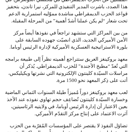
هذا الصدد، باشرت المدير التنفيذي للمركز، نيرا تاندن، بتحفيز
قواعد الحزب الديمقراطي مناشدة مموّليه استمرارية الدعم
تحت شعار “لم يكن عملنا أشدّ أهمية” من المرحلة المقبلة.
من بين المراكز التي ستشهد تراجعاً في نفوذها أيضاً مركز
الأمن الأميركي الجديد، الذي انصبّت جهوده السابقة على
بلورة الاستراتيجية العسكرية الأميركية لإدارة الرئيس أوباما.
معهد بروكينغز العريق ستتراجع أهميته نظراً إلى طبيعة برامجه
التي تُعدّ “مطبخ الأجندة” للحزب الديمقراطي. يُذكر أن
مراسلات السيّدة كلينتون الإلكترونية التي نشرتها ويكيليكس،
أتت على ذِكر المعهد نحو 1500 مرة.
لعب معهد بروكينغز دوراً مُميزاً طيلة السنوات الثماني الماضية
وخسارة السيّدة كلينتون تُضاعِف حجم تهاوي نفوذه عند الأخذ
بعين الاعتبار أن إدارة الرئيس أوباما، في ولايتيه الرئاسيتين،
آثرت الاعتماد على إنتاج مركز التقدّم الأميركي.
تضاؤل النفوذ لا يقتصر على المؤسسات المُقرّبة من الحزب