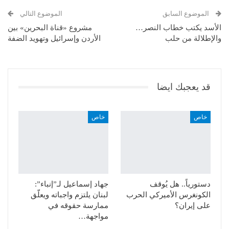
البريد الإلكتروني
الموضوع السابق
الموضوع التالي
الأسد يكتب خطاب النصر…
مشروع «قناة البحرين» بين
والإطلالة من حلب
الأردن وإسرائيل وتهويد الضفة
قد يعجبك ايضا
خاص
خاص
دستورياً.. هل يُوقف
جهاد إسماعيل لـ”إنباء”:
الكونغرس الأميركي الحرب
لبنان يلتزم واجباته ويعلّق
على إيران؟
ممارسة حقوقه في
مواجهة…