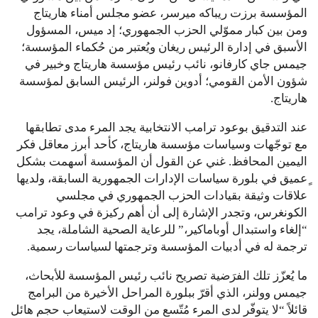
المؤسسة برزت ريباكه ميرسر، عضو مجلس أمناء هاريتاج
ومن بين كبار مموّلي الحزب الجمهوري؛ إد ميس، المسؤول
الأسبق في إدارة الرئيس ريغان ويُعتبر من حُكماء المؤسسة؛
جيمس جاي كارفانو، نائب رئيس مؤسسة هاريتاج وخبير في
شؤون الأمن القومي؛ أدوين فولنر، الرئيس السابق لمؤسسة
هاريتاج.
عند التدقيق بوعود ترامب الانتخابية يجد المرء مدى تطابقها
مع توجّهات وسياسات مؤسسة هاريتاج، كأحد أبرز معاقل فكر
اليمين المحافظ. غني عن القول أن المؤسسة أسهمت بشكل
ٍعميق في بلورة سياسات الإدارات الجمهورية السابقة، ولديها
علاقات وثيقة بقيادات الحزب الجمهوري في مجلسي
الكونغرس، وتجدر الإشارة إلى أن أهم ركيزة في وعود ترامب
“إلغاء واستبدال أوباماكير،” للرعاية الصحية الشاملة، يجد
ترجمة له في أدبيات المؤسسة وترجمتها لسياسات رسمية.
ما يُعزّز تلك الفرَضية تصريح نائب رئيس المؤسسة للأبحاث،
جيمس وولنر، الذي أقرّ ببلورة المراحل الأخيرة من البرامج
قائلاً “لا يتوفّر لدى المرء مُتّسع من الوقت لاستيعاب حجم هائل