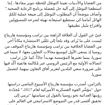
من القضايا والأدبيات تعيننا التوصّل للحظة تنوير مفادها ، إننا
استطعنا التوصّل إلى آلية حل مُعضلة برنامج الرعاية الصحية.”
وأضاف موضحاً أن المطلوب التوصّل إلى صيغة عملية للكمّ
الهائل أمامنا كي نستطيع استيعابه تهيئة لشرحه للمسؤولين
واقتراح سُبل تطبيقها.
غنيّ عن القول أن العلاقة الراهنة بين ترامب ومؤسسة هاريتاج
ليست على ما يُرام، وقد يلجأ إلى تلقّي الاستشارة مكاناً آخر.
من القضايا الخلافية بين ترامب ومؤسسة هاريتاج الموقف من
روسيا إذ يسعى الأول لتوسيع مجالات التعاون معها، لا سيما في
سوريا، بينما تعتبرها المؤسسة تهديداً جادّاً. كما عزّز ترامب
اتصالاته الأولية مع الرئيس الروسي عبر مُكالمة هاتفية أكّد فيها
على ضرورة سعي البلدين لتعزيز آفاق التعاون بينهما، لتشمل
سوريا.
بالتزامن، أصدرت مؤسسة هاريتاج الأسبوع الماضي دراستها
حول “مؤشّر القوة العسكرية الأميركية لعام 2017،” مُجدّدة
رؤيتها العدائية نحو روسيا بالقول إن سياستها “ترمي إلى
تحقيق أقصى قدر من التموضع الاستراتيجي في العالم على