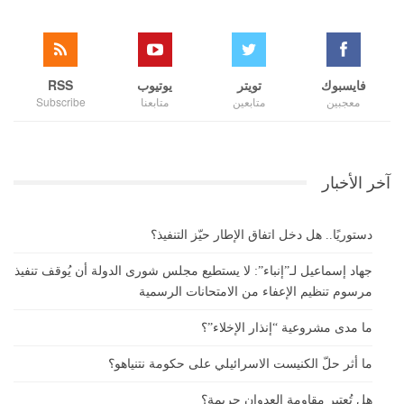
فايسبوك
تويتر
يوتيوب
RSS
معجبين
متابعين
متابعنا
Subscribe
آخر الأخبار
دستوريًا.. هل دخل اتفاق الإطار حيّز التنفيذ؟
جهاد إسماعيل لـ”إنباء”: لا يستطيع مجلس شورى الدولة أن يُوقف تنفيذ
مرسوم تنظيم الإعفاء من الامتحانات الرسمية
ما مدى مشروعية “إنذار الإخلاء”؟
ما أثر حلّ الكنيست الاسرائيلي على حكومة نتنياهو؟
هل تُعتبر مقاومة العدوان جريمة؟