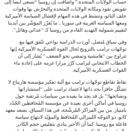
حساب الولايات المتحدة.” وأضافت إن روسيا “تسعى أيضا إلى
تقويض نفوذ ومكانة الولايات المتحدة والتحرّش بها وقوات
حلف الناتو، وتنشط في هذه المهام لإفشال السياسة الأميركية
ومعها السياسة الغربية في سوريا .. ما يُعزّز المؤشّر بين أيدينا
لتقييم شمولية التهديد القادم من روسيا كـ “عدائي وهائل”.
وفي سياق مُتصل، أوردت الدراسة نواحي تتّفق فيها مع
توجّهات ترامب بالترويج لحال القوة العسكرية الأميركية إنها
تتراوح بين “هامشية وتمضي نحو الضعف.” يُشار إلى أن
الخطاب الانتخابي لترامب كرّر مرارا عزمه على إعادة بناء
القوات العسكرية الأميركية.
نقاط تقاطع توجّهات ترامب مع آلية تفكير مؤسسة هاريتاج لا
تشكّل حافزاً بحد ذاتها لاعتماد ترامب على “استشاراتها
ونصائحها؛” بل قد يجد ما يفيده من سياسات مُرتقبة حول
روسيا في أماكن أخرى بعيدة عن مؤسسة المُحافظين الجُدُد
بامتياز. من بين المراكز المُرشّحة، في هذا السياق، يصعد معهد
كاتو، ذو التوجّه الليبرالي المُحافظ والمؤيّد لانتهاج سياسة
فاعلة مع روسيا. كما أن الأخير ينادي بتقليص حجم الكادر