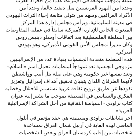
عمله بموجب موقعه في الإنترنت عدداً من الأفراد العرب
وعددا من اليهود الفرنسيين مثل ديفيد خالفا، وعدداً من
الأكراد العراقيين ومنهم من يتولى متابعة إحياء التراث اليهودي
في مدينة السليمانية، ويرأس مجلس إدارة هذا المركز
المبعوث الخاص للإدارة الأميركية سابقاً في عملية المفاوضات
بين السلطة الفلسطينية بعد اتفاقات أوسلو دينيس روس
وكان مديراً لمجلس الأمن القومي الأميركي، وهو يهودي
أميركي.
هذه المنظمة متعددة الجنسيات بقيادة عدد من الإسرائيليين
مزدوجي الجنسية تعد نموذجاً لمنظمات تحمل اسم «السلام»
وتعد نفسها غير حكومية وهي على صلة بتل أبيب وواشنطن
لأنهما الطرفان اللذان يتبنيان تحقيق أهداف إسرائيل وتعزيز
نفوذها عن طريق ترويج ثقافة عربية تستسلم للاحتلال وخطابه
الفكري والسياسي في المنطقة بموجب ما يشير إليه عنوان
كتاب براودي «السياسة الثقافية من أجل الشراكة الإسرائيلية
العربية».
آخر نشاطات براودي ومنظمته هي عقد مؤتمر في أيلول
الماضي لهذه الغاية في أربيل شمال العراق بمساعدة
شخصيات من إقليم كردستان العراق وبعض الشخصيات