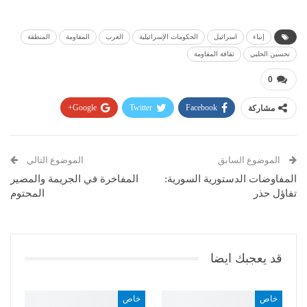
إنباء
اسرائيل
الحكومات الإسرائيلية
العرب
المقاومة
المنطقة
تحسين الحلبي
ثقافة المقاومة
0
مشاركة
Facebook
Twitter
Google+
Pinterest
WhatsApp
ReddIt
البريد الإلكتروني
الموضوع السابق
الموضوع التالي
المفاوضات الدستورية السورية:
المفاخرة في الجريمة والمصير
تفاؤل حذر
المحتوم
قد يعجبك ايضا
خاص
خاص