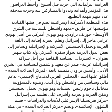
العراقية البرلمانية التي جرت قبل أسبوع، وأحبط العراقيون
هذا المؤتمر وأهدافه ونددوا بالمشاركين فيه وجرت ملاحقة
عدد منهم بتهمة التطبيع.
هذه المنظمة الأميركية الإسرائيلية تضم في هيئتها القيادية،
مؤسسها عن طريق «معهد واشنطن للسياسة في الشرق
الأوسط» جوزيف براودي، وهو يهودي أميركي من أصل يهودي
عراقي هاجر إلى إسرائيل وتعلم العبرية إضافة إلى اللغة
العربية ويحمل الجنسيتين الأميركية والإسرائيلية ويسافر إلى
بعض الدول العربية بجواز سفره الأميركي وله كتاب شهير
بعنوان: «الاسترداد.. السياسة الثقافية من أجل شراكة
إسرائيلية عربية» صدر عن معهد واشنطن للسياسة في الشرق
الأدنى، وأسس براودي منظمة تابعة «لمركز اتصالات السلام»
أطلق عليها اسم «المجلس العربي للاندماج الإقليمي» بدعم
مالي وسياسي من واشنطن وتل أبيب. ويتلوه بالمسؤولية
ميخائيل ناحوم رئيس العمليات وهو يهودي يحمل الجنسيتين
ويتقن العبرية والعربية وأشرف على تعليمه في إسرائيل
«مركز هيرتسيليا الإسرائيلي للأبحاث والدراسات – قسم
الشؤون الإسلامية»، ويضم «مركز اتصالات السلام» في هيئة