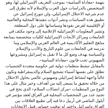
بتهمة «معاداة السامية» بموجب التعريف الإسرائيلي لها، وهو
المتخصص بالدراسات حول العرب والإسلام لأنه تطرق إلى
عدم شرعية الاحتلال الإسرائيلي، ولن تتورع إسرائيل عن
تطبيق هذه السياسات ونشر أدوات تنفيذها المحلية والعالمية
أو الإقليمية لفرض نفوذها وسياساتها على دول المنطقة،
وتشير المعلومات الإسرائيلية الإعلامية إلى وجود مكثف في
الجامعات ومراكز الأبحاث الإسرائيلية لكليات متخصصة بمتابعة
مناهج التعليم الأكاديمية في العالم العربي والإسلامي وما
تدرسه في الجامعات من علوم التاريخ والأدب والإسلام
والسياسة بهدف وضع كل ما لا تقبل به إسرائيل ومشروعها
الصهيوني تحت قانون «معاداة السامية».
بالمقابل تنشط منظمات دولية غير حكومية متعددة الجنسيات
تطلق على نفسها أسماء تشجيع السلام والديمقراطية وتكون
غالباً واجهة لنشاط إسرائيلي وصهيوني عالمي يحاول الاحتلال
من خلاله تحقيق ما يسعى إليه من أهداف، وخير مثال على هذا
النوع من المنظمات «مركز اتصالات السلام» الذي نجح في
تجنيد عدد من الشخصيات المحلية في العراق لعقد مؤتمر في
أيلول الماضي في أربيل دعا فيه إلى تطبيع العلاقات بين
العراق وإسرائيل واختير له توقيت حساس قبيل الانتخابات