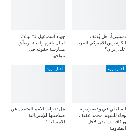
دستورياً.. هل يُوقف
جهاد إسماعيل لـ”إنباء”:
الكونغرس الأميركي الحرب
لبنان يلتزم واجباته ويعلّق
على إيران؟
ممارسة حقوقه في
مواجهة…
أخبار بارزة
أخبار بارزة
الساحلي في وقفة رمزية
هل تنازلت الأمم المتحدة عن
وفاء للشهيد محمد عفيف
صلاحيتها للإمبريالية
ورفاقه: سنبقي لأجل
الأميركية؟
المقاومة