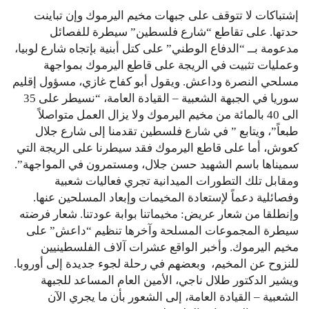
إشتباكات لا تتوقف على جبهات مخيم اليرموك وإن تباينت
حدتها. على تقاطع “شارع فلسطين” سيطرة للفصائل
مدعومة بــ “الدفاع الوطني” على كتل أبنية بإتجاه شارع لوبيا،
وعمليات تثبيت في الريجة على قاطع اليرموك بمواجهة
مسلحي النصرة وداعش. ويقول أبو كفاح غازي، مسؤول إقليم
سوريا في الجبهة الشعبية – القيادة العامة، “نسيطر على 35
الى 40 بالمائة من مخيم اليرموك ولا يزال العمل متواصلاً
طبعاً”، ويتابع ” في شارع فلسطين تقدمنا إلى شارع جلال
كعوش، أما على قاطع اليرموك فقد سيطرنا على الريجة التي
سميناها باسم الشهيد حسن جلال، ومستمرون في المواجهة”.
ومقابل تلك التطورات الميدانية تجري فعاليات شعبية
وفصائلية دعماً لإستعادة المخيمات وإبعاد المسلحين عنها.
وإنطلقا من شعار عريض: مخيماتنا بوابة عودتنا. شعار فرضته
سيطرة المجموعات المسلحة وآخرها تنظيم “داعش” على
مخيم اليرموك. وأخبر الواقع عشرات آلاف الفلسطينيين
للنزوح عن المخيم، وبعضهم في رحلة لجوء جديدة إلى أوروبا.
ويشير الدكتور طلال ناجي، الأمين العام المساعد للجبهة
الشعبية – القيادة العامة، إلى الشعور بأن ما يجري الآن