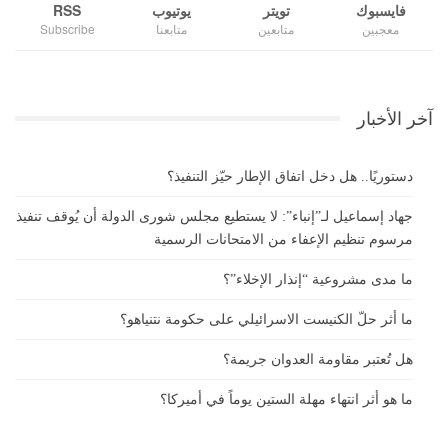
فايسبوك
تويتر
يوتيوب
RSS
معجبين
متابعين
متابعنا
Subscribe
آخر الأخبار
دستوريًا.. هل دخل اتفاق الإطار حيّز التنفيذ؟
جهاد إسماعيل لـ”إنباء”: لا يستطيع مجلس شورى الدولة أن يُوقف تنفيذ
مرسوم تنظيم الإعفاء من الامتحانات الرسمية
ما مدى مشروعية “إنذار الإخلاء”؟
ما أثر حلّ الكنيست الاسرائيلي على حكومة نتنياهو؟
هل تُعتبر مقاومة العدوان جريمة؟
ما هو أثر انتهاء مهلة الستين يوماً في أميركا؟