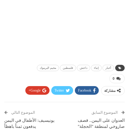
أخبار
إنباء
داعش
فلسطين
مخيم اليرموك
0
مشاركة
Facebook
Twitter
Google+
Pinterest
WhatsApp
ReddIt
البريد الإلكتروني
الموضوع السابق
الموضوع التالي
العدوان على اليمن.. قصف
يونيسيف: الأطفال في اليمن
صاروخي لمنطقة "الحجلة"
يدفعون ثمناً باهظاً