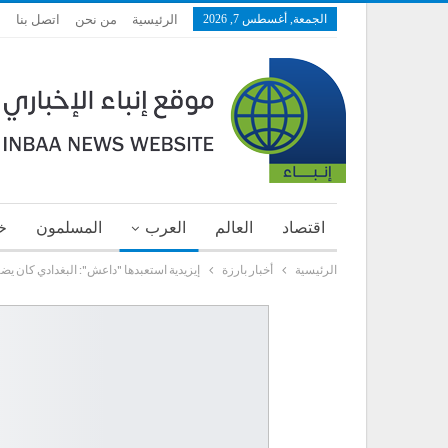
الجمعة, أغسطس 7, 2026
الرئيسية
من نحن
اتصل بنا
اقتصاد
العالم
العرب
المسلمون
خ
الرئيسية
أخبار بارزة
إيزيدية استعبدها "داعش": البغدادي كان ي