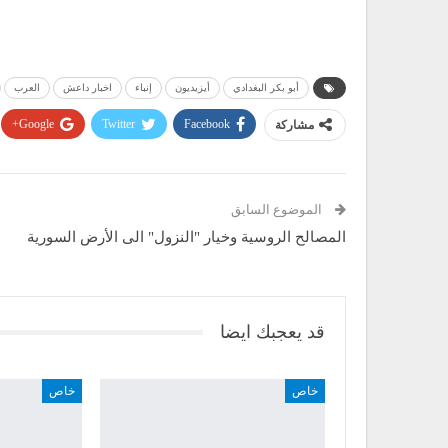
أبو بكر البغدادي
أيزيديون
إنباء
اخبار داعش
العرب
مشاركة
Facebook
Twitter
Google+
الموضوع السابق
المصالح الروسية وخيار "النزول" الى الأرض السورية
قد يعجبك ايضا
خاص
خاص