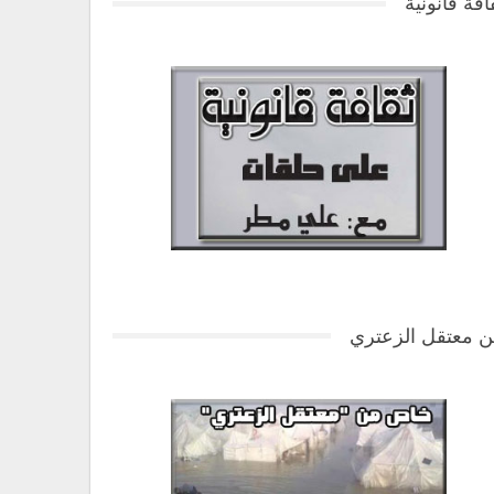
افة قانونية
 معتقل الزعتري