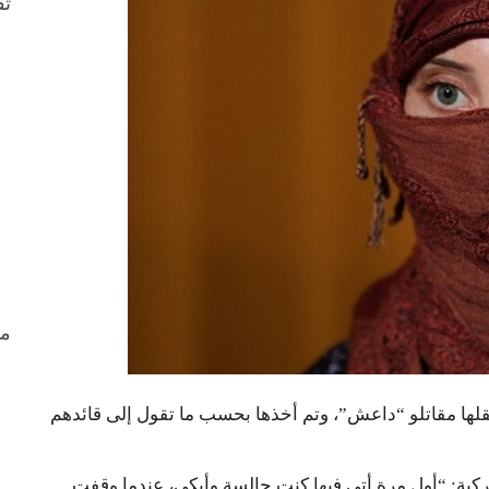
ثق
من
لها مقاتلو “داعش”، وتم أخذها بحسب ما تقول إلى قائدهم
كية: “أول مرة أتى فيها كنت جالسة وأبكي، عندما وقفت