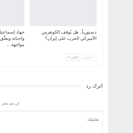
دستورياً.. هل يُوقف الكونغرس
جهاد إسماعيل ل
الأميركي الحرب على إيران؟
واجباته ويعلّ
مواجهة…
السابق
التالي
اترك رد
لن يتم نشر ع