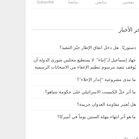
معجبين
متابعين
متابعنا
Subscribe
ر الأخبار
دستوريًا.. هل دخل اتفاق الإطار حيّز التنفيذ؟
جهاد إسماعيل لـ”إنباء”: لا يستطيع مجلس شورى الدولة أن
يُوقف تنفيذ مرسوم تنظيم الإعفاء من الامتحانات الرسمية
ما مدى مشروعية “إنذار الإخلاء”؟
ما أثر حلّ الكنيست الاسرائيلي على حكومة نتنياهو؟
هل تُعتبر مقاومة العدوان جريمة؟
ما هو أثر انتهاء مهلة الستين يوماً في أميركا؟