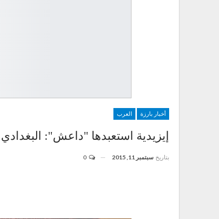
أخبار بارزة
العرب
إيزيدية استعبدها "داعش": البغدادي
بتاريخ
سبتمبر 11, 2015
0