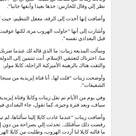
نظر إلي وقال للحارس: خذها بعيدا وأبقها جانبا”.
وأضافت إنها أخذت إلى الرقة، معقل التنظيم، حيث ك
وأشارت إلى أنها “حاولت الهروب مرة، لكنها عوقب
قبل البغدادي نفسه”.
وسألت المذيعة زينات: ما الذي قاله لك عندما ضربك
منا، اخترناك لتعتنقي الإسلام، أنت تنتمين إلى الدول
والتقت هناك بالرهينة الأميركية الراحلة، كايلا مولر.
وأوضحت زينات “قلت لها.. أنا فتاة إيزيدية من سنجا
الشقيقات”.
وفي يوم من الأيام تم نقل زينات وكايلا وفتاة إيز
سياف، وبعد فترة وجيزة، كما تقول، جاء البغدادي في
وأضافت زينات “عندما عادت كايلا إلينا سألناها، لم تب
رفضت ذلك سأقتلك.. تحدثت إلي بصراحة من دون إخ
ما قالته كايلا لنا أردت الهروب، وطلبت من كايلا 