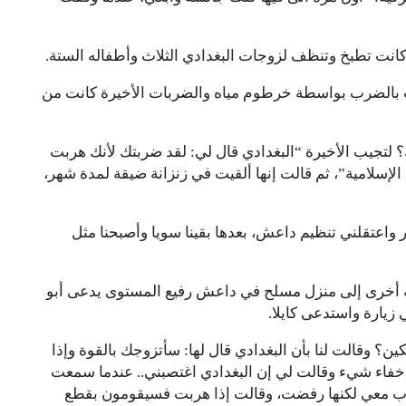
انت تطبخ وتنظف لزوجات البغدادي الثلاث وأطفاله الستة.
ت بالضرب بواسطة خرطوم مياه والضربات الأخيرة كانت من
؟ لتجيب الأخيرة “البغدادي قال لي: لقد ضربتك لأنك هربت
ة الإسلامية”، ثم قالت إنها ألقيت في زنزانة ضيقة لمدة شهر،
ر واعتقلني تنظيم داعش، بعدها بقينا سويا وأصبحنا مثل
يدية أخرى إلى منزل مسلح في داعش رفيع المستوى يدعى أبو
 زيارة واستدعى كايلا.
كين؟ وقالت لنا بأن البغدادي قال لها: سأتزوجك بالقوة وإذا
فاء شيء وقالت لي إن البغدادي اغتصبني.. عندما سمعت
الهرب معي لكنها رفضت، وقالت إذا هربت فسيقومون بقطع