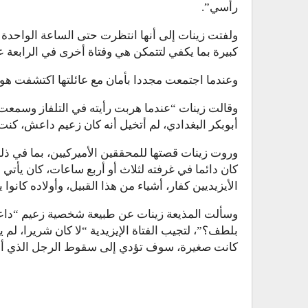
رأسي”.
ولفتت زينات إلى أنها انتظرت حتى الساعة الواحد
كبيرة بما يكفي لتتمكن هي وفتاة أخرى في الرابعة ع
وعندما اجتمعت مجددا بأمان مع عائلتها اكتشفت هوية 
وقالت زينات “عندما هربت رأيته في التلفاز وسمعت 
أبوبكر البغدادي، لم أتخيل أنه كان زعيم داعش، كنت
وروت زينات قصتها للمحققين الأميركيين، بما في ذل
كان دائما في غرفته لثلاث أو أربع ساعات، كان يأتي أحي
الأيزيديين كفار، أشياء من هذا القبيل، وأولاده كانوا
وسألت المذيعة زينات عن طبيعة شخصية زعيم “داعش
بلطف؟”، لتجيب الفتاة الإيزيدية “لا كان شريرا، لم ي
كانت صغيرة، سوف تؤدي إلى سقوط الرجل الذي أطلق