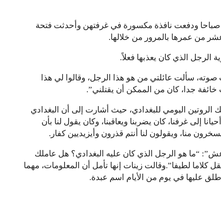
ة صباحا ودفعت نافذة مكسورة في غرفتهن وأحدثت فتحة
شر من عمرها بالمرور من خلالها.
الرجل الذي كان يعذبها فعلاً.
صوته، سألت عائلتي من هو هذا الرجل، وقالوا لي هذا
 خائفة جدا، كان من الممكن أن يقتلني”.
ك الروتين اليومي للبغدادي، حيث أشارت إلى أن البغدادي
انا إلى غرفنا، كان يضربنا ويعاقبنا، وكان يقول لنا بأن
 يسخرون منا، ويقولون لنا أنتم قذرون وأيزيديين كفار.
”: “ما هو الرجل الذي كان عليه البغدادي؟ هل عاملك
قل كلاما لطيفا”.وقالت زينات إنها تأمل أن المعلومات، مهما
 عليها في يوم من الأيام اسم عبدة.