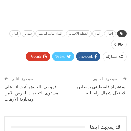
أخبار
إنباء
التغطية الإخبارية
اللواء عباس ابراهيم
سوريا
لبنان
0
مشاركة
Facebook
Twitter
Google+
Pinterest
WhatsApp
ReddIt
البريد الإلكتروني
الموضوع السابق
الموضوع التالي
استشهاد فلسطيني برصاص
قهوجي: الجيش أثبت انه على
الاحتلال شمال رام الله
مستوى التحديات لفرض الامن
ومحاربة الارهاب
قد يعجبك ايضا