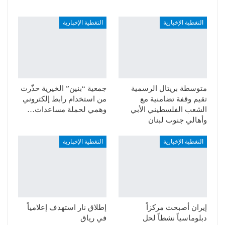
التغطية الإخبارية
التغطية الإخبارية
متوسطة بريتال الرسمية
جمعية “بنين” الخيرية حذّرت
تقيم وقفة تضامنية مع
من استخدام رابط إلكتروني
الشعب الفلسطيني الأبي
وهمي لحملة مساعدات…
وأهالي جنوب لبنان
التغطية الإخبارية
التغطية الإخبارية
إيران أصبحت مركزاً
إطلاق نار استهدف إعلامياً
دبلوماسياً نشطاً لحل
في رياق