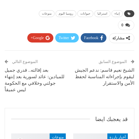
إنباء
استراليا
حيوانات
روسيا اليوم
منوعات
0
مشاركة
Facebook
Twitter
Google+
Pinterest
WhatsApp
ReddIt
البريد الإلكتروني
الموضوع السابق
الموضوع التالي
الشيخ نعيم قاسم: ندعم الجيش
بعد إقالته.. قدري جميل
ليقوم بإجراءاته المناسبة لحفظ
للميادين: عائد لسورية بعد إنتهاء
الأمن والاستقرار
جولتي وخلافي مع الحكومة
ليس عميقاً
قد يعجبك ايضا
أخبار بارزة
منوعات