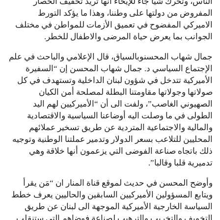
الناس، وتحرك شيا جاء للإيحاء أنها تريد تخفيف الحصار
المفروض من دولتها على وطننا، وهذا ما يؤكد التورط
الاميركي المفضوح في تعميق الأزمات للمواطن في مختلف
الجوانب بما يعرض حياة المرضى والاطفال للخطر.
جمال شهاب المحسنوبالسياق، قال الإعلامي والباحث في علم
الإجتماع السياسي د. جمال شهاب المحسن إن “السفيرة
الأميركية تتدخل في شؤون لبنان الداخلية وتستهدف في كل
صولاتها وجولاتها مقاومتنا البطلة لمصلحة أمن الكيان
الصهيوني الغاصب”، ولفت الى أن “الأميركيين لهم اليد
الطولى في ما وصلت اليه أوضاعنا السياسية والاقتصادية
والمالية والاجتماعية المتردية عن طريق تسخير عملائهم
المحليين للتلاعب بسعر الدولار وتدمير عملتنا الوطنية وتوجيه
ذلك باتجاه صناعة الفوضى التي يزعمون أنها خلاقة وهي
تدميرية قلبا وقالبا”.
وأوضح المحسن في حديث لموقع قناة المنار ان “مَن يقرأ
ويتابع المسؤولين الأميركيين السابقين والحاليين يعرف خطط
السياسة الخارجية الأميركية الموجهة الى لبنان عن طريق
التخويف والتخريب والترهيب لصناعة فوضاهم التي ستنقلب