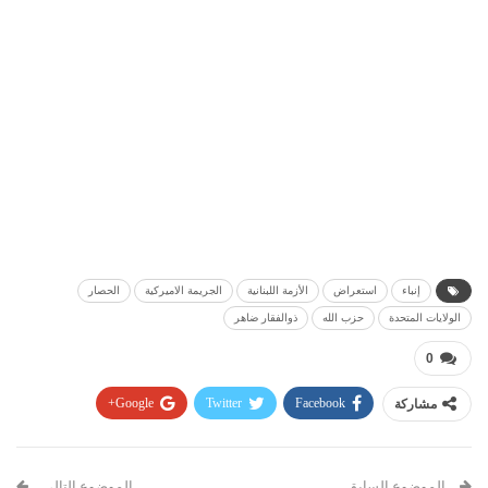
إنباء
استعراض
الأزمة اللبنانية
الجريمة الاميركية
الحصار
الولايات المتحدة
حزب الله
ذوالفقار ضاهر
0
مشاركة
Facebook
Twitter
Google+
Pinterest
WhatsApp
ReddIt
البريد الإلكتروني
الموضوع السابق
الموضوع التالي