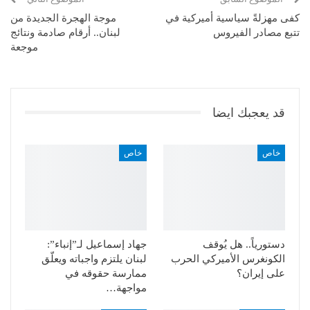
كفى مهزلةً سياسية أميركية في
موجة الهجرة الجديدة من
تتبع مصادر الفيروس
لبنان.. أرقام صادمة ونتائج
موجعة
قد يعجبك ايضا
خاص
خاص
دستورياً.. هل يُوقف
جهاد إسماعيل لـ”إنباء”:
الكونغرس الأميركي الحرب
لبنان يلتزم واجباته ويعلّق
على إيران؟
ممارسة حقوقه في
مواجهة…