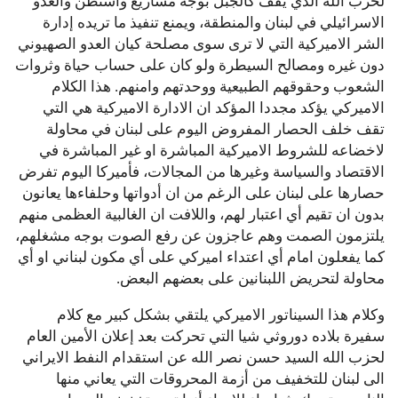
لحزب الله الذي يقف كالجبل بوجه مشاريع واشنطن والعدو
الاسرائيلي في لبنان والمنطقة، ويمنع تنفيذ ما تريده إدارة
الشر الاميركية التي لا ترى سوى مصلحة كيان العدو الصهيوني
دون غيره ومصالح السيطرة ولو كان على حساب حياة وثروات
الشعوب وحقوقهم الطبيعية ووحدتهم وامنهم. هذا الكلام
الاميركي يؤكد مجددا المؤكد ان الادارة الاميركية هي التي
تقف خلف الحصار المفروض اليوم على لبنان في محاولة
لاخضاعه للشروط الاميركية المباشرة او غير المباشرة في
الاقتصاد والسياسة وغيرها من المجالات، فأميركا اليوم تفرض
حصارها على لبنان على الرغم من ان أدواتها وحلفاءها يعانون
بدون ان تقيم أي اعتبار لهم، واللافت ان الغالبية العظمى منهم
يلتزمون الصمت وهم عاجزون عن رفع الصوت بوجه مشغلهم،
كما يفعلون امام أي اعتداء اميركي على أي مكون لبناني او أي
محاولة لتحريض اللبنانين على بعضهم البعض.
وكلام هذا السيناتور الاميركي يلتقي بشكل كبير مع كلام
سفيرة بلاده دوروثي شيا التي تحركت بعد إعلان الأمين العام
لحزب الله السيد حسن نصر الله عن استقدام النفط الايراني
الى لبنان للتخفيف من أزمة المحروقات التي يعاني منها