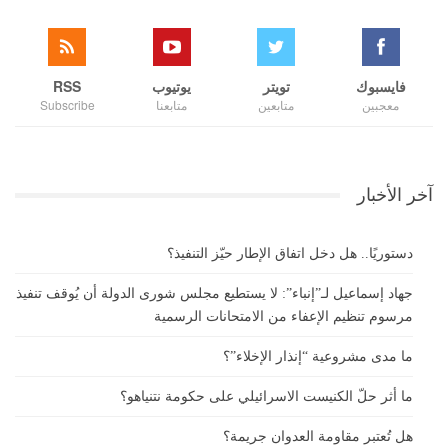
فايسبوك
تويتر
يوتيوب
RSS
معجبين
متابعين
متابعنا
Subscribe
آخر الأخبار
دستوريًا.. هل دخل اتفاق الإطار حيّز التنفيذ؟
جهاد إسماعيل لـ”إنباء”: لا يستطيع مجلس شورى الدولة أن يُوقف تنفيذ
مرسوم تنظيم الإعفاء من الامتحانات الرسمية
ما مدى مشروعية “إنذار الإخلاء”؟
ما أثر حلّ الكنيست الاسرائيلي على حكومة نتنياهو؟
هل تُعتبر مقاومة العدوان جريمة؟