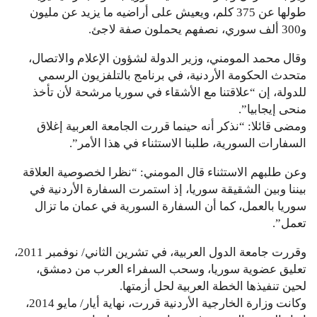
طولها عن 375 كلم، ويعيش على أراضيه ما يزيد عن مليون
و300 ألف سوري، نصفهم يحملون صفة لاجئ.
وقال محمد المومني، وزير الدولة لشؤون الإعلام والاتصال،
متحدث الحكومة الأردنية، في برنامج بالتلفزيون الرسمي
للدولة، إن “علاقتنا مع الأشقاء في سوريا مرشحة لأن تأخذ
منحى إيجابيا”.
ومضى قائلا: “نذكر أنه حينما قررت الجامعة العربية إغلاق
السفارات السورية، طلبنا الاستثناء في هذا الأمر”.
وعن طلبهم الاستثناء قال المومني: “نظرا لخصوصية العلاقة
بيننا وبين الشقيقة سوريا، إذ استمرت السفارة الأردنية في
سوريا بالعمل، كما أن السفارة السورية في عمان ما تزال
تعمل”.
وقررت جامعة الدول العربية، في تشرين الثاني/ نوفمبر 2011،
تعليق عضوية سوريا، وسحب السفراء العرب من دمشق،
لحين تنفيذها الخطة العربية لحل أزمتها.
وكانت وزارة الخارجية الأردنية قررت، نهاية أيار/ مايو 2014،