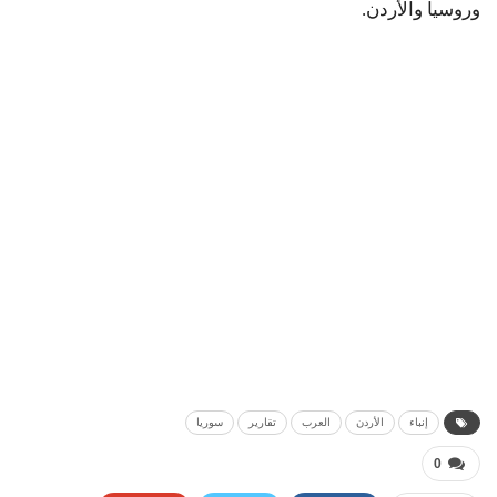
وروسيا والأردن.
إنباء
الأردن
العرب
تقارير
سوريا
0