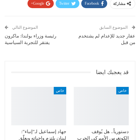
مشاركة
Facebook
Twitter
Google+
Pinterest
WhatsApp
ReddIt
البريد الإلكتروني
الموضوع السابق
الموضوع التالي
عقار جديد للإعدام لم يشتخدم
رئيسة وزراء بولندا: ماكرون
من قبل
يفتقر للتجربة السياسية
قد يعجبك ايضا
خاص
خاص
دستورياً.. هل يُوقف
جهاد إسماعيل لـ”إنباء”:
الكونغرس الأميركي الحرب
لبنان يلتزم واجباته ويعلّق