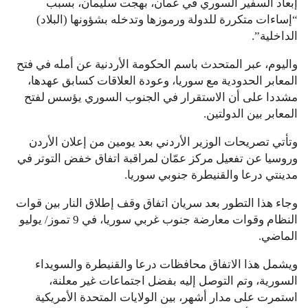
إبعاد السفير السوري في عمان، بهجت سليمان، بسبب
“إساءات متكررة للدولة ورموزها وتدخله بشؤونها (البلاد)
الداخلية”.
واليوم، عبر المتحدث باسم الحكومة الأردنية عن أمله في فتح
المعابر الحدودية مع سوريا، وعودة العلاقات كسابق عهدها،
مشددا على أن الاستقرار في الجنوب السوري يؤسس لفتح
المعابر بين الدولتين.
وتأتي تصريحات الوزير الأردني بعد يومين من إعلان الأردن
وروسيا عن تفعيل مركز عمّان لمراقبة اتفاق خفض التوتر في
مدينتي درعا والقنيطرة جنوبي سوريا.
وجاء هذا التطور بعد سريان اتفاق وقف إطلاق النار بين قوات
النظام وقوات معارضة جنوب غربي سوريا، في 9 تموز/ يوليو
الماضي.
ويشمل هذا الاتفاق محافظات درعا والقنيطرة والسويداء
السورية، وتم التوصل إليه بفضل اجتماعات غير معلنة،
استمرت على مدار أشهر، بين الولايات المتحدة الأمريكية