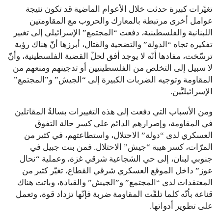
تغيّرات كبيرة حدثت خلال الأعوام الماضية قد تكون نتيجة
عوامل أخرى مرتبطة بالمعارك والحروب مع المقاومتين
اللبنانية والفلسطينية، دفعت “المجتمع” الإسرائيلي إلى تغيير
تفكيره تجاه “الدولة” والتضحية والقتال، أبرزها أنّ هناك رؤية
ترسّخت، مفادها أنّه لا يوجد أفق لحلّ القضية الفلسطينية، وأنّ
لا سبيل إلى التخلص من الفلسطينيين أو تدجينهم ومنعهم من
المقاومة وتوجيه الضربات الكبيرة إلى “الجيش” و”المجتمع”
الإسرائيليَّين.
ومن الأسباب التي دفعت إلى هذه التغييرات بسالةُ المقاتلين
في المقاومة، وإصرارهم الدائم على كسر حالة التفوق
العسكري لدى “دولة” الاحتلال، واستطاعتهم، في كثير من
المرّات، كسر هيبة “جيش” الاحتلال. فمن بنت جبيل في
جنوبي لبنان، إلى حي الشجاعية شرقي غزة، وعملية “نحال
عوز” داخل الموقع العسكري شرقي القطاع، تغيّر كثير من
المعتقدات لدى “المجتمع” و”الجيش” والقيادة، وباتت هناك
قناعة بأنّه كلما تلقّت المقاومة ضربة فإنّها تزداد قوة، وتعمل
على تطوير أدواتها.