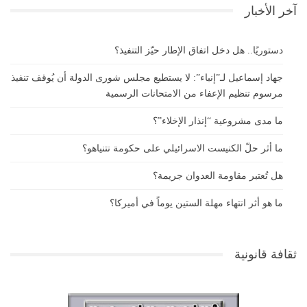
آخر الأخبار
دستوريًا.. هل دخل اتفاق الإطار حيّز التنفيذ؟
جهاد إسماعيل لـ”إنباء”: لا يستطيع مجلس شورى الدولة أن يُوقف تنفيذ
مرسوم تنظيم الإعفاء من الامتحانات الرسمية
ما مدى مشروعية “إنذار الإخلاء”؟
ما أثر حلّ الكنيست الاسرائيلي على حكومة نتنياهو؟
هل تُعتبر مقاومة العدوان جريمة؟
ما هو أثر انتهاء مهلة الستين يوماً في أميركا؟
ثقافة قانونية