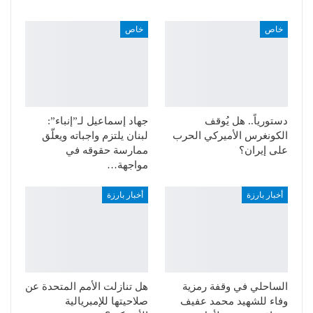
خاص
خاص
دستورياً.. هل يُوقف
جهاد إسماعيل لـ”إنباء”:
الكونغرس الأميركي الحرب
لبنان يلتزم واجباته ويعلّق
على إيران؟
ممارسة حقوقه في
مواجهة…
أخبار بارزة
أخبار بارزة
الساحلي في وقفة رمزية
هل تنازلت الأمم المتحدة عن
وفاء للشهيد محمد عفيف
صلاحيتها للإمبريالية