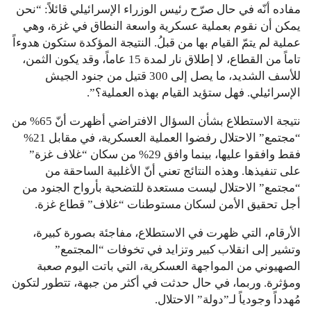
مفاده أنّه في حال صرّح رئيس الوزراء الإسرائيلي قائلاً: “نحن
يمكن أن نقوم بعملية عسكرية واسعة النطاق في غزة، وهي
عملية لم يتمّ القيام بها من قبلُ. النتيجة المؤكدة ستكون هدوءاً
تاماً من القطاع، لا إطلاق نار لمدة 15 عاماً، وقد يكون الثمن،
للأسف الشديد، ما يصل إلى 300 قتيل من جنود الجيش
الإسرائيلي. فهل ستؤيد القيام بهذه العملية؟”.
نتيجة الاستطلاع بشأن السؤال الافتراضي أظهرت أنّ 65% من
“مجتمع” الاحتلال رفضوا العملية العسكرية، في مقابل 21%
فقط وافقوا عليها، بينما وافق 29% من سكان “غلاف غزة”
على تنفيذها. وهذه النتائج تعني أنّ الأغلبية الساحقة من
“مجتمع” الاحتلال ليست مستعدة للتضحية بأرواح الجنود من
أجل تحقيق الأمن لسكان مستوطنات “غلاف” قطاع غزة.
الأرقام، التي ظهرت في الاستطلاع، مفاجئة بصورة كبيرة،
وتشير إلى انقلاب كبير وتزايد في تخوفات “المجتمع”
الصهيوني من المواجهة العسكرية، التي باتت اليوم صعبة
ومؤثرة. وربما، في حال حدثت في أكثر من جبهة، تتطور لتكون
مُهدداً وجودياً لـ”دولة” الاحتلال.