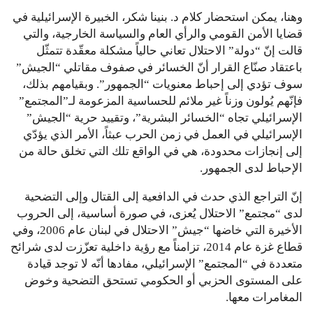
وهنا، يمكن استحضار كلام د. بنينا شكر، الخبيرة الإسرائيلية في
قضايا الأمن القومي والرأي العام والسياسة الخارجية، والتي
قالت إنّ “دولة” الاحتلال تعاني حالياً مشكلة معقّدة تتمثّل
باعتقاد صنّاع القرار أنّ الخسائر في صفوف مقاتلي “الجيش”
سوف تؤدي إلى إحباط معنويات “الجمهور”. وبقيامهم بذلك،
فإنّهم يُولون وزناً غير ملائم للحساسية المزعومة لـ”المجتمع”
الإسرائيلي تجاه “الخسائر البشرية”، وتقييد حرية “الجيش”
الإسرائيلي في العمل في زمن الحرب عبثاً، الأمر الذي يؤدّي
إلى إنجازات محدودة، هي في الواقع تلك التي تخلق حالة من
الإحباط لدى الجمهور.
إنّ التراجع الذي حدث في الدافعية إلى القتال وإلى التضحية
لدى “مجتمع” الاحتلال يُعزى، في صورة أساسية، إلى الحروب
الأخيرة التي خاضها “جيش” الاحتلال في لبنان عام 2006، وفي
قطاع غزة عام 2014، تزامناً مع رؤية داخلية تعزّزت لدى شرائح
متعددة في “المجتمع” الإسرائيلي، مفادها أنّه لا توجد قيادة
على المستوى الحزبي أو الحكومي تستحق التضحية وخوض
المغامرات معها.