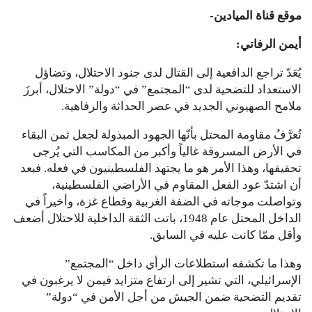
موقع قناة الميادين-
أيمن الرفاتي:
يُعَدّ تراجع الدافعية إلى القتال لدى جنود الاحتلال، وتضاؤل
الاستعداد للتضحية لدى “المجتمع” في “دولة” الاحتلال، أبرزَ
ملامح الصهيوني الجديد في عصر الحداثة والرفاهية.
تُعرَّفُ مقاومة المحتل بأنّها الجهود المبذولة لجعل ثمن البقاء
في الأرض المسروقة غالياً وأكبر من المكاسب التي يُرجى
تحقيقها، وهذا الأمر هو ما يجتهد الفلسطينيون في فعله. فبعد
أن اشتدّ عود الفعل المقاوم في الأراضي الفلسطينية،
وتواصلت موجاته في الضفة الغربية وقطاع غزة، وأخيراً في
الداخل المحتل عام 1948، باتت الثقة الداخلية للاحتلال أضعف
وأقل ممّا كانت عليه في السابق.
وهذا ما تكشفه استطلاعات الرأي داخل “المجتمع”
الإسرائيلي، التي تشير إلى ارتفاع متزايد فيمن لا يرغبون في
تقديم التضحية ضمن الجيش من أجل الأمن في “دولة”