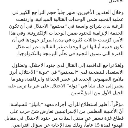
الاحتلال.
وخلال العقدين الأخيرين، ظهر جلياً حجم التراجع الكبير في
عملية التجنيد ضمن الوحدات القتالية الميدانية، وارتفعت
الرغبة لدى شرائح واسعة في “مجتمع” الاحتلال في أن تكون
الخدمة الإلزامية للجنود ضمن الوحدات الإلكترونية. وفي هذا
الأمر، كرّست عائلات كثيرة في مدن المركز جهودها في أن
تكون خدمة أبنائها في الوحدات غير القتالية، عبر استغلال
الفترة التي تسبق التجنيد في تعلّم البرمجة والتكنولوجيا.
ويُعَدّ تراجع الدافعية إلى القتال لدى جنود الاحتلال، وتضاؤل
الاستعداد للتضحية لدى “المجتمع” في “دولة” الاحتلال، أبرزَ
ملامح الصهيوني الجديد في عصر الحداثة والرفاهية، وهو ما
يشير إلى جيل نشأ في “دولة” الاحتلال على غير ما تربى عليه
الجيل الأول من المؤسِّسين.
مؤخَّراً، أظهر استطلاع للرأي، أجراه معهد “بانيلز” للسياسة،
أنّ الأغلبية العظمى من الإسرائيليين تعارض شنّ حرب على
قطاع غزة تسفر عن مقتل المئات من جنود الاحتلال في مقابل
الهدوء لمدة 15 عاماً، وذلك بعد الإجابة عن سؤال افتراضي،