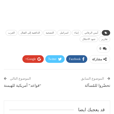
أيمن الرفاتي
إنباء
اسرائيل
التضحية
الدافعية إلى القتال
العرب
تقارير
جنود الاحتلال
0
مشاركة
Facebook
Twitter
Google+
Pinterest
WhatsApp
ReddIt
البريد الإلكتروني
الموضوع السابق
الموضوع التالي
تحضّروا للمُسآلة
“قواعد” أمريكية للهيمنة
قد يعجبك ايضا