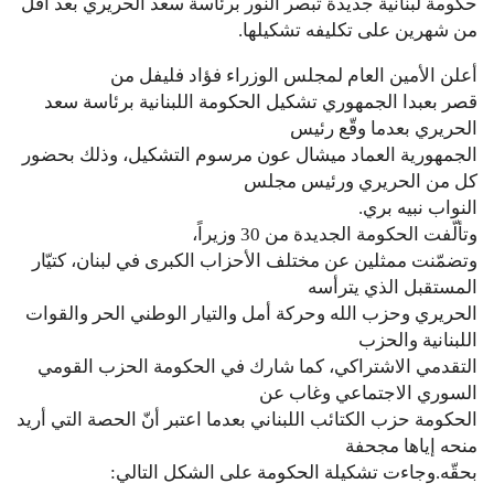
حكومة لبنانية جديدة تبصر النور برئاسة سعد الحريري بعد أقل
من شهرين على تكليفه تشكيلها.
أعلن الأمين العام لمجلس الوزراء فؤاد فليفل من
قصر بعبدا الجمهوري تشكيل الحكومة اللبنانية برئاسة سعد
الحريري بعدما وقّع رئيس
الجمهورية العماد ميشال عون مرسوم التشكيل، وذلك بحضور
كل من الحريري ورئيس مجلس
النواب نبيه بري.
وتألّفت الحكومة الجديدة من 30 وزيراً،
وتضمّنت ممثلين عن مختلف الأحزاب الكبرى في لبنان، كتيّار
المستقبل الذي يترأسه
الحريري وحزب الله وحركة أمل والتيار الوطني الحر والقوات
اللبنانية والحزب
التقدمي الاشتراكي، كما شارك في الحكومة الحزب القومي
السوري الاجتماعي وغاب عن
الحكومة حزب الكتائب اللبناني بعدما اعتبر أنّ الحصة التي أريد
منحه إياها مجحفة
بحقّه.وجاءت تشكيلة الحكومة على الشكل التالي: