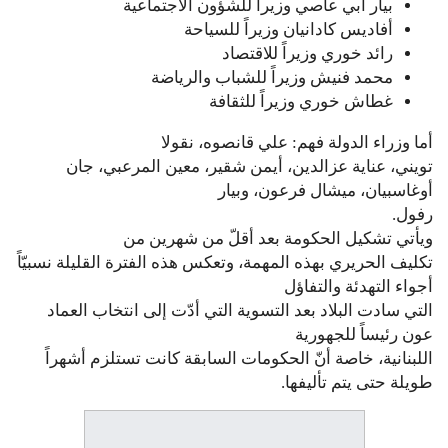
بيار أبي عاصي وزيراً للشؤون الاجتماعية
أفاديس كادانيان وزيراً للسياحة
رائد خوري وزيراً للاقتصاد
محمد فنيش وزيراً للشباب والرياضة
غطاش خوري وزيراً للثقافة
أما وزراء الدولة فهم: علي قانصوه، نقولا
تويني، عناية عزالدين، أيمن شقير، معين المرعبي، جان
أوغاسبيان، ميشال فرعون، وبيار
رفول.
ويأتي تشكيل الحكومة بعد أقلّ من شهرين من
تكليف الحريري بهذه المهمة، وتعكس هذه الفترة القليلة نسبيّاً
أجواء التهدئة والتفاؤل
التي سادت البلاد بعد التسوية التي أدّت إلى انتخاب العماد
عون رئيساً للجهورية
اللبنانية، خاصة أنّ الحكومات السابقة كانت تستلزم أشهراً
طويلة حتى يتم تأليفها.