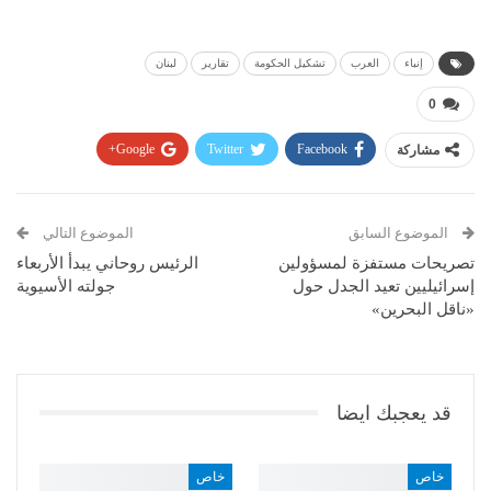
إنباء
العرب
تشكيل الحكومة
تقارير
لبنان
0
مشاركة
Facebook
Twitter
Google+
Pinterest
WhatsApp
ReddIt
البريد الإلكتروني
الموضوع السابق
الموضوع التالي
تصريحات مستفزة لمسؤولين
الرئيس روحاني يبدأ الأربعاء
إسرائيليين تعيد الجدل حول
جولته الأسيوية
«ناقل البحرين»
قد يعجبك ايضا
خاص
خاص