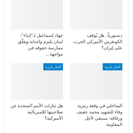
دستورياً.. هل يُوقف
جهاد إسماعيل لـ”إنباء”:
الكونغرس الأميركي الحرب
لبنان يلتزم واجباته ويعلّق
على إيران؟
ممارسة حقوقه في
مواجهة…
أخبار بارزة
أخبار بارزة
الساحلي في وقفة رمزية
هل تنازلت الأمم المتحدة عن
وفاء للشهيد محمد عفيف
صلاحيتها للإمبريالية
ورفاقه: سنبقي لأجل
الأميركية؟
المقاومة