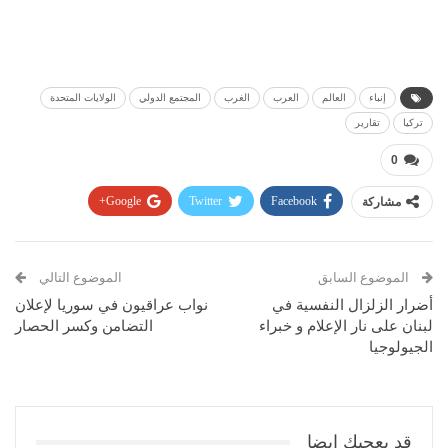
إنباء
العالم
العرب
الغرب
المجتمع الدولي
الولايات المتحدة
تركيا
تقارير
0
مشاركة
Facebook
Twitter
Google+
Pinterest
WhatsApp
ReddIt
البريد الإلكتروني
الموضوع السابق
الموضوع التالي
أضرار الزلزال النفسية في
نواب عراقيون في سوريا لإعلان
لبنان على نار الإعلام و خبراء
التضامن وكسر الحصار
الجيولوجيا
قد يعجبك ايضا