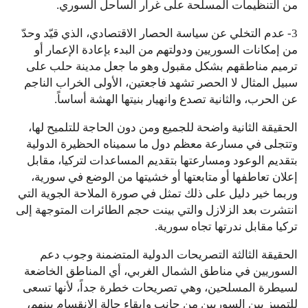
من التنظيمات المسلحة على غرار الساحل السوري.
3- عدم التخلي عن سياسة الحصار الاقتصادي، الذي قيّد وحدّ
من إمكانات السوريين ودولتهم من البدء بإعادة الإعمار أو
ترميم مناطقهم بشكل مقبول وهو ما جعل مدينة حلب على
سبيل المثال لا الحصر تشهد فاجعتين، الأولى الخراب الناجم
عن الحرب، والثانية تصدع وانهيار بنيتها الهشة أساساً.
الحقيقة الثانية واضحة للجميع ومن دون الحاجة للتلميح لها،
وتتجلى في مسارعة معظم دول ما سميناه الحظيرة الدولية
بتقديم الوعود ومسارعتها بتقديم المساعدات لتركيا، مقابل
إعلان تعاطفها أو متابعتها أو خشيتها من الوضع في سورية،
وربما خير دليل على ذلك تمثل في صورة الملاحة الجوية التي
انتشرت بعد الزلازل والتي بينت حجم الطائرات المتوجهة إلى
تركيا مقابل ندرتها تجاه سورية.
الحقيقة الثالثة التصريحات الدولية المتضمنة وجوب دعم
السوريين في مناطق الشمال الغربي، أي المناطق الخاضعة
لسيطرة المسلحين، وهي تصريحات خطرة جداً، لأنها تسعى
للتمييز بين السوريين من جانب وإبقاء حالة الانقسام بينهم،