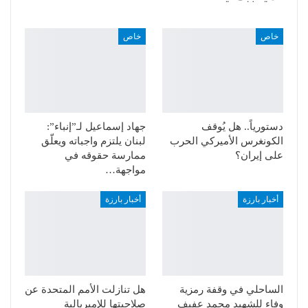
خاص
خاص
دستورياً.. هل يُوقف
جهاد إسماعيل لـ”إنباء”:
الكونغرس الأميركي الحرب
لبنان يلتزم واجباته ويعلّق
على إيران؟
ممارسة حقوقه في
مواجهة…
أخبار بارزة
أخبار بارزة
الساحلي في وقفة رمزية
هل تنازلت الأمم المتحدة عن
وفاء للشهيد محمد عفيف
صلاحيتها للإمبريالية