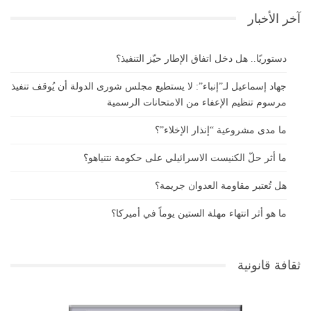
آخر الأخبار
دستوريًا.. هل دخل اتفاق الإطار حيّز التنفيذ؟
جهاد إسماعيل لـ”إنباء”: لا يستطيع مجلس شورى الدولة أن يُوقف تنفيذ
مرسوم تنظيم الإعفاء من الامتحانات الرسمية
ما مدى مشروعية “إنذار الإخلاء”؟
ما أثر حلّ الكنيست الاسرائيلي على حكومة نتنياهو؟
هل تُعتبر مقاومة العدوان جريمة؟
ما هو أثر انتهاء مهلة الستين يوماً في أميركا؟
ثقافة قانونية