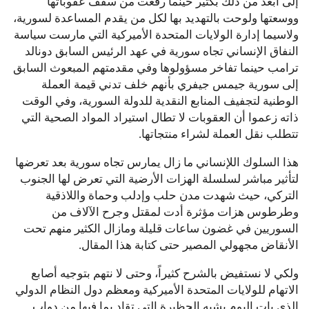
إلى أبعد من ذلك بكثير حينما رفعت من سقف عقوباتها
ووسعتها ولوحت بالتهديد بها لكل من يقدم المساعدة لسورية،
ولاسيما إدارة الولايات المتحدة الأميركية التي مارست سياسة
النفاق الإنساني تجاه سورية في عهد الرئيس السابق دونالد
ترامب حينما تفاخر مسؤولوها وفي مقدمتهم المبعوث السابق
إلى سورية جيمس جيفري بأنهم خلف تدني قيمة العملة
الوطنية لتجفيف المنابع النقدية للدولة السورية، وفي الوقت
ذاته زعموا أن العقوبات لا تطال استيراد المواد الصحية التي
تتطلب نقل العملة لشراء منتجاتها.
هذا السلوك اللإنساني ما زال يمارس تجاه سورية بعد تعرضها
لتأثير مباشر لسلسلة الهزات الأرضية التي تعرض لها الجنوب
التركي، حيث شهدت مدن حلب وإدلب وحماة واللاذقية
وطرطوس هزات مؤثرة أدت لمقتل وجرح الآلاف من
السوريين في غضون ساعات قليلة ومازال الكثير منهم تحت
الأنقاض مجهولي المصير حتى كتابة هذا المقال.
ولكي لا نستفيض بالشرح كثيراً، وحتى لا نتهم بتوجيه أصابع
الاتهام للولايات المتحدة الأميركية ومعظم دول النظام الدولي
الذي بات اليوم يشبه الحظيرة التي تقاد بما فيها من دواب