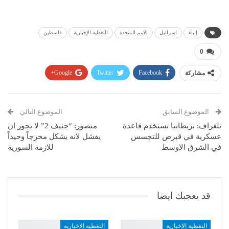
إنباء
اسرائيل
الامم المتحدة
التغطية الإخبارية
فلسطين
0
مشاركة
Facebook
Twitter
Google+
Pinterest
WhatsApp
ReddIt
البريد الإلكتروني
الموضوع السابق
الموضوع التالي
تلغراف: بريطانيا تستخدم قاعدة
منصور: “جنيف 2” لا يجوز ان
عسكرية في قبرص للتجسس
يفشل لانه يشكل مخرجاً وحيداً
في الشرق الاوسط
للازمة السورية
قد يعجبك ايضا
التغطية الإخبارية
التغطية الإخبارية