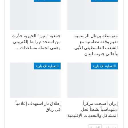
متوسطة بريتال الرسمية
جمعية “بنين” الخيرية حذّرت
تقيم وقفة تضامنية مع
من استخدام رابط إلكتروني
الشعب الفلسطيني الأبي
وهمي لحملة مساعدات…
وأهالي جنوب لبنان
التغطية الإخبارية
التغطية الإخبارية
إيران أصبحت مركزاً
إطلاق نار استهدف إعلامياً
دبلوماسياً نشطاً لحل
في رياق
المشاكل والتحديات الإقليمية
السابق
التالي