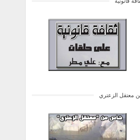
افة قانونية
 معتقل الزعتري