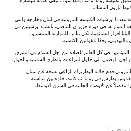
ق بكنيسة روما، واعدًا بأنها سوف تبقى علامةً للبشارة
بيها مارون الناسك.
ة معددا ابرشيات الكنيسة المارونية في لبنان وخارجه والتي
س الاساقفة الموارنة، في دورة حزيران الماضي، بانشاء ابرشيتين في
البابا اقرار انشائهما، لكي تتأمن للموارنة المنتشرين
التهذيبي، وفقًا للقوانين الكنسية.
 المؤمنين في كل العالم للصلاة من اجل السلام في الشرق
 من اجل الوصول الى حلول للنزاعات بالطرق السلمية والحوار.
الماروني قدم خلاله البطريرك الراعي نسخة عن تمثال
لقديس بطرس في روما. ثم كانت خلوة بين قداسته
را مفصلاً عن الاوضاع الحالية في الشرق الاوسط.
النشرة الإخباري