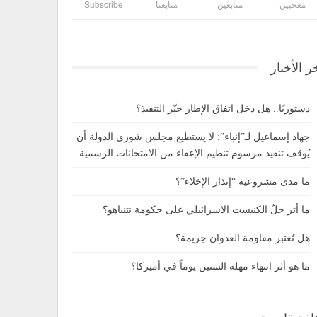
معجبين
متابعين
متابعنا
Subscribe
ر الأخبار
دستوريًا.. هل دخل اتفاق الإطار حيّز التنفيذ؟
جهاد إسماعيل لـ”إنباء”: لا يستطيع مجلس شورى الدولة أن
يُوقف تنفيذ مرسوم تنظيم الإعفاء من الامتحانات الرسمية
ما مدى مشروعية “إنذار الإخلاء”؟
ما أثر حلّ الكنيست الاسرائيلي على حكومة نتنياهو؟
هل تُعتبر مقاومة العدوان جريمة؟
ما هو أثر انتهاء مهلة الستين يوماً في أميركا؟