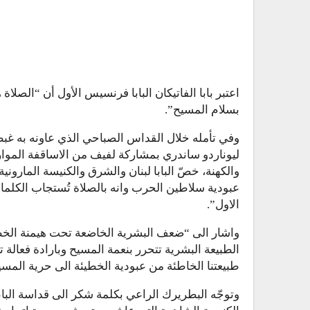
اعتبر بابا الفاتيكان البابا فرنسيس الأول أن “الص
بسلام المسيح”.
وفي تأمله خلال القداس الصباحي الذي عاونه به غبط
ليوناردو ساندري بمشاركة لفيف من الاساقفة الموارنة
والكهنة، خصّ البابا لبنان والشرق والكنيسة الماروني
عبودية سلاطين الحرب وانه بالصلاة تُستجاب الكلما
الاول”.
واشار الى “ضعف البشرية الخاضعة تحت هيمنة الخطيئ
الطبيعة البشرية تتحرر بنعمة المسيح وبارادة فعالة تس
طبيعتنا الخاطئة من عبودية الخطيئة الى حرية المسيح،
وتوجّه البطريرك الراعي بكلمة شكر الى قداسة البابا 