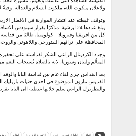
الكنيسة الشاهدة التي عاشت وتعيش مسيرة اتحاد عمي
ولاعلان ملكوت الله، ملكوت السلام والعدالة، وفيةً لا
وتوقف غبطته عند انتشار الموارنة في الاقطار الاربع
يبلغ عددها 24 ابرشية، مذكرًا بقرار سينود
كل من افريقيا وفنزويلا – كولومبيا، طالبًا من قداسة 
المحافظة على تراثهم الليتورجي واللاهوتي والروحي و
وجدد الكردينال الراعي الشكر لقداسته على تحفيزه
المتألم ولبنان وسوريا، لانه بالصلاة تُستجاب النعم
بعد القداس جرى لقاء عام بين قداسة البابا والوفد 
القديس مارون الموضوع في احدى حنيات بازيليك ا
والبطريرك الراعي سلم خلالها غبطته الى البابا تقري
إنباء
البابا فرنسيس الأول
التغطية الإخبارية
لبنان
موقع 