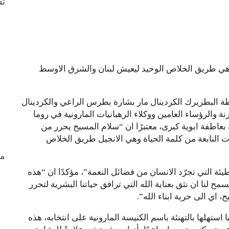
ثق
لاة هي طريق الخلاص الوحيد ليعيش لبنان والشرق الاوسط
ة البطريرك الكردينال مار بشارة بطرس الراعي والكردينال
 والرؤساء العامين ووكلاء الرهبانيات المارونية في روما
ة بعاطفة ابوية كبرى، معتبرًا ان “سلام المسيح يحرر من
ت النابعة من كلمة الحياة وهي الانجيل طريق الخلاص
من
ة التي تجرّد الانسان من فضائل النعمة”، مؤكدًا ان “هذه
مح لنا ان نثق بعناية الله التي ترافق حياتنا البشرية لتحرر
 اي الى حرية ابناء الله”.
استهلها بالتهنئة باسم الكنيسة المارونية على انتخابه، هذه