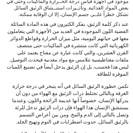
موجود في أجهزة قياس درجة الحــرارة والماكينات وحتى في
بعض المواد الغذائية. وتأثــيرات استنــشاق الزئبق السائل
تشكل خطراً علــى جسم الإنسان، إلا ان الوقاية ممكنة.
عند ذكر كلمة الزئبق، يفكر الكثيرون في هذه المادة السائلة
الفضية اللون الموجودة في العديد من الأجهزة التي يتعاملون
معها في حياتهم اليومية، مثل ميزان الحرارة وقواطع الدوائر
الكهربائية التي كانت منتشرة في الماكينات حتى منتصف
القرن العشرين، والتي كانت عبارة عن مفتاح يعتمد على
ملفات مغناطيسية تتلامس مع مواد معدنية فيحدث التوصيل.
ليس هذا فحسب، بل إن الزئبق يدخل أيضاً في تصنيع اللمبات
الموفرة للطاقة.
تكمن خطورة الزئبق السائل في أنه يتبخر في درجة حرارة
الغرفة وبالتالي تختلط ذرات الزئبق مع الهواء من دون أن
يدركها الإنسان، خصوصاً أنها عديمة الرائحة واللون. وعندما
يستنشق الإنسان هذا الهواء فإن ذرات الزئبق تدخل للرئة
وتصل بالتالي إلى الدم والمخ. ومن بين أعراض التسمم
بالزئبق السائل، حدوث اضطرابات في النوم وتهيج الجلد.