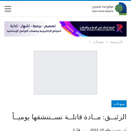
الرئيسية
منوعات
منوعات
الزئبــق: مــادة قاتلــة نســتنشقها يوميــاً
آخر تحديث
يناير 19, 2013
0