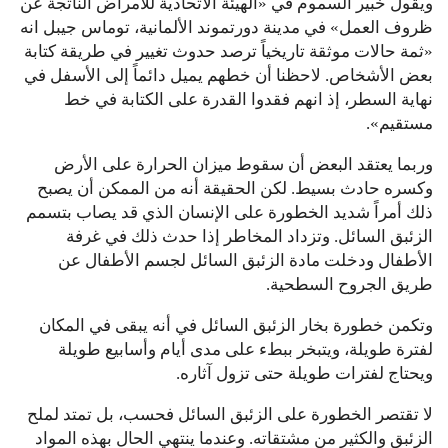
ويقول خبير السموم في «الهيئة الاتحادية للأمراض الناتجة عن
ظروف العمل» في مدينة دورتموند الألمانية، توماس جيبل انه
«ثمة حالات موثقة تاريخياً ترصد حدوث تغيير في طريقة كتابة
بعض الأشخاص. لاحظنا أن خطهم يميل دائماً إلى الأسفل في
نهاية السطر، إذ انهم فقدوا القدرة على الكتابة في خط
مستقيم».
وربما يعتقد البعض أن سقوط ميزان الحرارة على الأرض
وكسره حادث بسيط. لكن الحقيقة أنه من الممكن أن يصبح
ذلك أمراً شديد الخطورة على الإنسان الذي قد يصاب بتسمم
الزئبق السائل. وتزداد المخاطر إذا حدث ذلك في غرفة
الأطفال ودخلت مادة الزئبق السائل لجسم الأطفال عن
طريق الجروح السطحية.
وتكمن خطورة بخار الزئبق السائل في أنه يبقى في المكان
لفترة طويلة، ويتبخر ببطء على مدى أيام وأسابيع طويلة
ويحتاج لفترات طويلة حتى تزول آثاره.
لا تقتصر الخطورة على الزئبق السائل فحسب، بل تمتد لملح
الزئبق والكثير من مشتقاته. وعندما ينتهي الحال بهذه المواد