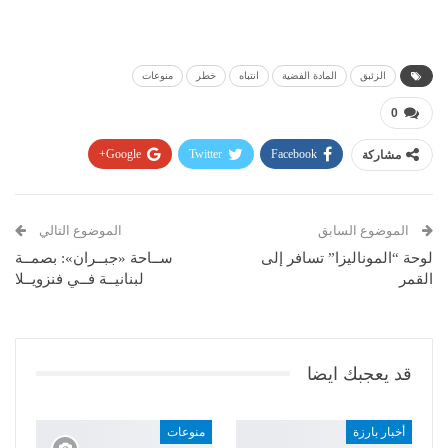
الزئبق
المادة الفضية
انتباه
خطر
منوعات
0
مشاركة
Facebook
Twitter
Google+
Pinterest
WhatsApp
ReddIt
البريد الإلكتروني
الموضوع السابق
الموضوع التالي
لوحة “الموناليزا” تسافر إلى
ســاحة «جبــران»: بصمــة
القمر
لبنانيــة فــي فنزويــلا
قد يعجبك ايضا
أخبار بارزة
منوعات