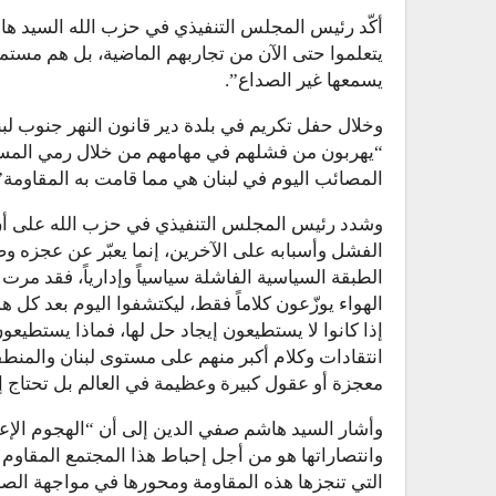
أكّد رئيس المجلس التنفيذي في حزب الله السيد ها
يتعلموا حتى الآن من تجاربهم الماضية، بل هم مس
يسمعها غير الصداع”.
وخلال حفل تكريم في بلدة دير قانون النهر جنوب لبن
“يهربون من فشلهم في مهامهم من خلال رمي المسؤو
المصائب اليوم في لبنان هي مما قامت به المقاومة”
وشدد رئيس المجلس التنفيذي في حزب الله على أ
الفشل وأسبابه على الآخرين، إنما يعبّر عن عجزه و
الطبقة السياسية الفاشلة سياسياً وإدارياً، فقد مرت
الهواء يوزّعون كلاماً فقط، ليكتشفوا اليوم بعد كل ه
إذا كانوا لا يستطيعون إيجاد حل لها، فماذا يستطيعو
انتقادات وكلام أكبر منهم على مستوى لبنان والمنطق
معجزة أو عقول كبيرة وعظيمة في العالم بل تحتاج إ
وأشار السيد هاشم صفي الدين إلى أن “الهجوم الإعلا
وانتصاراتها هو من أجل إحباط هذا المجتمع المقاوم 
التي تنجزها هذه المقاومة ومحورها في مواجهة الصها