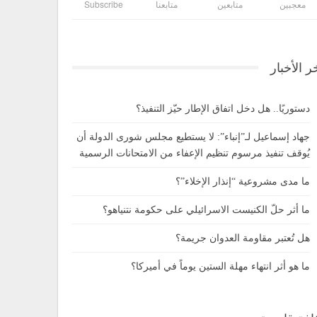
معجبين
متابعين
متابعنا
Subscribe
ر الأخبار
دستوريًا.. هل دخل اتفاق الإطار حيّز التنفيذ؟
جهاد إسماعيل لـ”إنباء”: لا يستطيع مجلس شورى الدولة أن
يُوقف تنفيذ مرسوم تنظيم الإعفاء من الامتحانات الرسمية
ما مدى مشروعية “إنذار الإخلاء”؟
ما أثر حلّ الكنيست الاسرائيلي على حكومة نتنياهو؟
هل تُعتبر مقاومة العدوان جريمة؟
ما هو أثر انتهاء مهلة الستين يوماً في أميركا؟