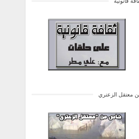
افة قانونية
 معتقل الزعتري