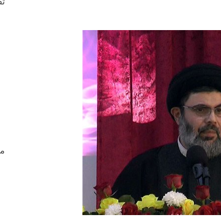
ثق
من