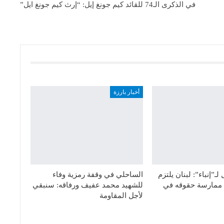
في الذكرى الـ74 للقائد كيم جونغ إيل: “إرث كيم جونغ ايل”
أخبار بارزة
ـ”إنباء”: لبنان يلتزم
الساحلي في وقفة رمزية وفاء
ق ممارسة حقوقه في
للشهيد محمد عفيف ورفاقه: سنبقي
لأجل المقاومة