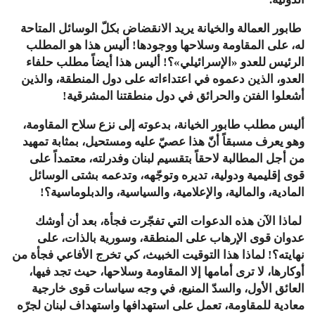
طابور
العمالة
والخيانة
يريد
الانقضاض
بكلّ
الوسائل
المتاحة
له،
على
المقاومة
وسلاحها
ووجودها
!
أليس
هذا
هو
المطلب
الرئيس
للعدو
«
الإسرائيلي
»
؟
!
أليس
هذا
أيضاً
مطلب
حلفاء
العدو،
الذين
دعموه
في
اعتداءاته
على
دول
المنطقة،
والذين
أشعلوا
الفتن
والحرائق
في
دول
منطقتنا
المشرقية
!
أليس
مطلب
طابور
الخيانة،
بدعوته
إلى
نزع
سلاح
المقاومة،
وهو
يعرف
مسبقاً
أنّ
هذا
عصيّ
عليه
ومستحيل،
بمثابة
تمهيد
من
أجل
المطالبة
لاحقاً
بتقسيم
لبنان
وفدرلته،
معتمداً
على
قوى
إقليمية
ودولية،
تديره
وتوجّهه،
وتدعمه
بشتى
الوسائل
المادية،
والمالية،
والإعلامية،
والسياسية،
والدبلوماسية؟
!
لماذا
الآن
هذه
الدعوات
التي
تفجّرت
فجأة،
بعد
أن
أوشك
عدوان
قوى
الإرهاب
على
المنطقة،
وسورية
بالذات،
على
نهايته؟
!
لماذا
هذا
التوقيت
الخبيث،
كي
تخرج
الأفاعي
فجأة
من
أوكارها،
لا
ترى
أمامها
إلا
المقاومة
وسلاحها،
حيث
تجد
فيها،
العائق
الأول،
والسدّ
المنيع،
في
وجه
سياسات
قوى
خارجية
معادية
للمقاومة،
تعمل
على
استهدافها
واستهداف
لبنان
لجرّه