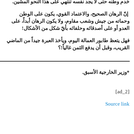
خدم
وطنه
حتى
لا
يجد
نفسه
تنتهي
على
هذا
النحو
المشين
.
إنّ
الرهان
الصحيح،
والاعتماد
القوي،
يكون
على
الوطن
وحماته
من
جيش
وشعب
مقاوم،
ولا
يكون
الرهان
أبداً،
على
العدو
أو
على
أصدقائه
وحلفائه
بأيّ
شكل
من
الأشكال
!
فهل
يتعظ
طابور
العمالة
اليوم،
ويأخذ
العبرة
جيداً
من
الماضي
القريب،
وقبل
أن
يدفع
الثمن
غالياً
!
؟
ـــــــــــــــــــــــــــــــــــــــــــــــــــــــــــــــــــــــــــــــــــــــ
*
وزير
الخارجية
الأسبق
.
[ad_2]
Source link