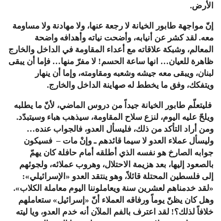
الأرض
.
إنّ
مواجهة
طابور
الخيانة
لا
رجعة
عنها،
ولا
مهادنة
ولا
مساومة
معه
.
لقد
كشر
عن
أنيابه،
وأضحت
نياته
وأهدافه
واضحة
المعالم،
وشبكة
علاقاته
مع
أعداء
المقاومة
في
الداخل
والخارج
ظاهرة
للعيان
…
انها
ساعة
الحسم
!
لا
مفرّ
منها
…
فإما
أن
يبقى
لبنان،
ويبقى
معه
جيشه
وشعبه
ومقاومته،
وإما
أن
ينهار
ويتفكك،
وفق
ما
يخطط
له
صهاينة
الداخل
والخارج
.
فليتعلّم
طابور
الخيانة
جيداً
من
دروس
الماضي،
لأنّ
ما
يطلبه
ويلحّ
عليه
اليوم،
لنزع
سلاح
المقاومة،
سيذهب
هباء
وسيتبدّد
.
ومن
أراد
التأكد
من
ذلك،
فليسأل
العدو،
فالجواب
عنده
…
وليسأل
عملاء
العدو
لا
سيما
قائدهم
ـ
وإنْ
مات
–
فسيكون
جوابه
الصارخ
هو
نفسه
الذي
أطلقه
أمام
حافلة
كان
يهمّ
بالصعود
إليها،
بعد
هزيمة
الاحتلال،
وهروب
عملائه،
ولجوئهم
إلى
فلسطين
المحتلة
قائلاً،
وهو
ينتقد
العدو
«
الإسرائيلي
»:
«
لقد
خدمناهم
لعشرين
سنة
ويعاملوننا
اليوم
معاملة
الكلاب
».
وهل
كان
يظنّ
يوماً
ورفاقه
العملاء
أنّ
«
إسرائيل
»
ستعاملهم
خلافاً
لذلك؟
!
لقد
اعترف
بالفم
الملآن
أنه
خدم
العدو،
ويا
ليته