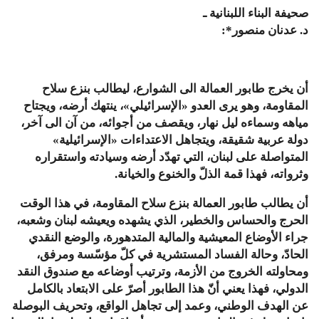
صحيفة البناء اللبنانية ـ
د
.
عدنان
منصور
*:
أن
يخرج
طابور
العمالة
الى
الشوارع،
ليطالب
بنزع
سلاح
المقاومة،
وهو
يرى
العدو
«
الإسرائيلي
»
،
ينتهك
أرضه،
ويجتاح
مياهه
وسماءه
ليل
نهار،
ويقصف
من
أجوائه،
من
آن
الى
آخر،
دولة
عربية
شقيقة،
ويتجاهل
الاعتداءات
«
الإسرائيلية
»
المتواصلة
على
لبنان،
التي
تهدّد
أرضه
وسيادته
واستقراره
وثرواته،
فهذا
قمة
الذلّ
والخنوع
والخيانة
.
أن
يطالب
طابور
العمالة
بنزع
سلاح
المقاومة،
في
هذا
الوقت
الحرج
والحساس
والخطير،
الذي
يشهده
ويعيشه
لبنان
وشعبه،
جراء
الأوضاع
المعيشية
والمالية
المتدهورة،
والوضع
النقدي
الحادّ،
وحالة
الفساد
المستشرية
في
كلّ
مؤسّسة
ومرفق،
ومحاولته
الخروج
من
الأزمة،
وترتيب
أوضاعه
مع
صندوق
النقد
الدولي،
فهذا
يعني
أنّ
هذا
الطابور
أصرّ
على
الابتعاد
بالكامل
عن
الهدف
الوطني،
وعمد
إلى
تجاهل
الواقع،
وتحريف
البوصلة