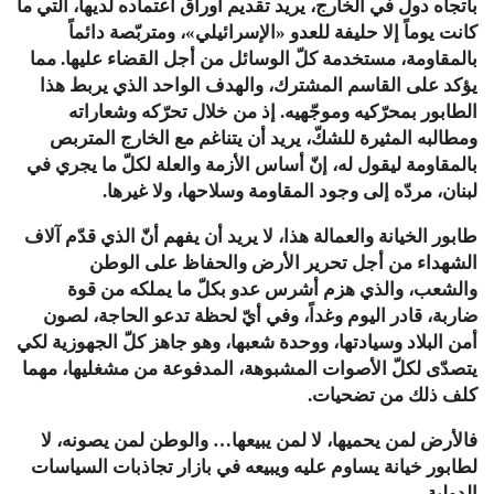
باتجاه
دول
في
الخارج،
يريد
تقديم
أوراق
اعتماده
لديها،
التي
ما
كانت
يوماً
إلا
حليفة
للعدو
«
الإسرائيلي
»
،
ومتربّصة
دائماً
بالمقاومة،
مستخدمة
كلّ
الوسائل
من
أجل
القضاء
عليها
.
مما
يؤكد
على
القاسم
المشترك،
والهدف
الواحد
الذي
يربط
هذا
الطابور
بمحرّكيه
وموجّهيه
.
إذ
من
خلال
تحرّكه
وشعاراته
ومطالبه
المثيرة
للشكّ،
يريد
أن
يتناغم
مع
الخارج
المتربص
بالمقاومة
ليقول
له،
إنّ
أساس
الأزمة
والعلة
لكلّ
ما
يجري
في
لبنان،
مردّه
إلى
وجود
المقاومة
وسلاحها،
ولا
غيرها
.
طابور
الخيانة
والعمالة
هذا،
لا
يريد
أن
يفهم
أنّ
الذي
قدّم
آلاف
الشهداء
من
أجل
تحرير
الأرض
والحفاظ
على
الوطن
والشعب،
والذي
هزم
أشرس
عدو
بكلّ
ما
يملكه
من
قوة
ضاربة،
قادر
اليوم
وغداً،
وفي
أيّ
لحظة
تدعو
الحاجة،
لصون
أمن
البلاد
وسيادتها،
ووحدة
شعبها،
وهو
جاهز
كلّ
الجهوزية
لكي
يتصدّى
لكلّ
الأصوات
المشبوهة،
المدفوعة
من
مشغليها،
مهما
كلف
ذلك
من
تضحيات
.
فالأرض
لمن
يحميها،
لا
لمن
يبيعها
…
والوطن
لمن
يصونه،
لا
لطابور
خيانة
يساوم
عليه
ويبيعه
في
بازار
تجاذبات
السياسات
الدولية
.