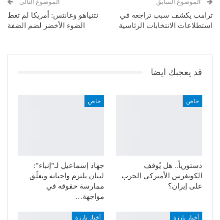
الموضوع السابق
الموضوع التالي
ترامب يكشف سبب تراجعه في
نتنياهو وغانتس: أمريكا لم تعط
استطلاعات الانتخابات الرئاسية
الضوء الأخضر لضم الضفة
قد يعجبك ايضا
خاص
خاص
دستورياً.. هل يُوقف
جهاد إسماعيل لـ”إنباء”:
الكونغرس الأميركي الحرب
لبنان يلتزم واجباته ويعلّق
على إيران؟
ممارسة حقوقه في
مواجهة…
أخبار بارزة
أخبار بارزة