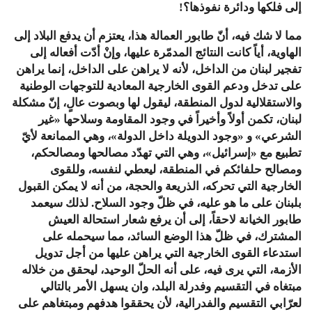
إلى
فلكها
ودائرة
نفوذها؟
!
مما
لا
شك
فيه،
أنّ
طابور
العمالة
هذا،
يعتزم
أن
يدفع
البلاد
إلى
الهاوية،
أياً
كانت
النتائج
المدمّرة
عليها،
وإنْ
أدّت
أفعاله
إلى
تفجير
لبنان
من
الداخل،
لأنه
لا
يراهن
على
الداخل،
إنما
يراهن
على
تدخل
ودعم
القوى
الخارجية
المعادية
للتوجهات
الوطنية
والاستقلالية
لدول
المنطقة،
ليقول
لها
وبصوت
عالٍ،
إنّ
مشكلة
لبنان،
تكمن
أولاً
وأخيراً
في
وجود
المقاومة
وسلاحها
«
غير
الشرعي
»
و
«
وجود
الدويلة
داخل
الدولة
»
،
وهي
الممانعة
لأيّ
تطبيع
مع
«
إسرائيل
»
،
وهي
التي
تهدّد
مصالحها
ومصالحكم،
ومصالح
حلفائكم
في
المنطقة،
ليعطي
لنفسه،
وللقوى
الخارجية
التي
تحركه،
الذريعة
والحجة،
من
أنه
لا
يمكن
القبول
بلبنان
على
ما
هو
عليه،
في
ظلّ
وجود
السلاح
.
لذلك
سيعمد
طابور
الخيانة
لاحقاً،
إلى
أن
يرفع
شعار
استحالة
العيش
المشترك،
في
ظلّ
هذا
الوضع
السائد،
مما
سيحمله
على
استدعاء
القوى
الخارجية
التي
يراهن
عليها
من
أجل
تدويل
الأزمة،
التي
يرى
فيه،
على
أنه
الحلّ
الوحيد،
ليحقق
من
خلاله
مبتغاه
في
التقسيم
وفدرلة
البلد،
وان
يسهل
الأمر
بالتالي
لعرّابي
التقسيم
والفدرالية،
لأن
يحققوا
هدفهم
ومبتغاهم
على