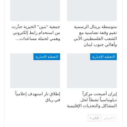
متوسطة بريتال الرسمية
جمعية “بنين” الخيرية حذّرت
تقيم وقفة تضامنية مع
من استخدام رابط إلكتروني
الشعب الفلسطيني الأبي
وهمي لحملة مساعدات…
وأهالي جنوب لبنان
التغطية الإخبارية
التغطية الإخبارية
إيران أصبحت مركزاً
إطلاق نار استهدف إعلامياً
دبلوماسياً نشطاً لحل
في رياق
المشاكل والتحديات الإقليمية
السابق
التالي