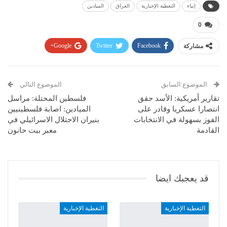
إنباء
التغطية الإخبارية
العراق
الميادين
0
مشاركة
Facebook
Twitter
Google+
Pinterest
WhatsApp
ReddIt
البريد الإلكتروني
الموضوع السابق
الموضوع التالي
تقارير أمريكية: الأسد حقق
فلسطين المحتلة: مراسل
انتصارا عسكريا وقادر على
الميادين: اصابة فلسطينيين
الفوز بسهولة في الانتخابات
بنيران الاحتلال الاسرائيلي في
القادمة
معبر بيت حانون
قد يعجبك ايضا
التغطية الإخبارية
التغطية الإخبارية