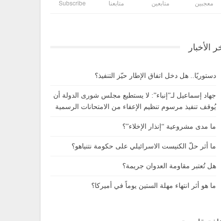
معجبين
متابعين
متابعنا
Subscribe
ر الأخبار
دستوريًا.. هل دخل اتفاق الإطار حيّز التنفيذ؟
جهاد إسماعيل لـ”إنباء”: لا يستطيع مجلس شورى الدولة أن
يُوقف تنفيذ مرسوم تنظيم الإعفاء من الامتحانات الرسمية
ما مدى مشروعية “إنذار الإخلاء”؟
ما أثر حلّ الكنيست الاسرائيلي على حكومة نتنياهو؟
هل تُعتبر مقاومة العدوان جريمة؟
ما هو أثر انتهاء مهلة الستين يوماً في أميركا؟