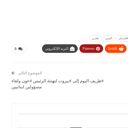
لغارديان
اليمن
تقارير
ReddIt
Pinterest
البريد الإلكتروني
0
الموضوع التالي
#ظريف اليوم إلى #بيروت لتهنئة الرئيس #عون ولقاء
مسؤولين لبنانيين