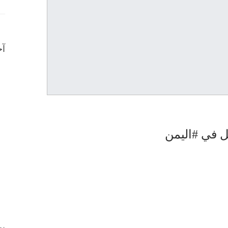
آخ
تل في #اليمن