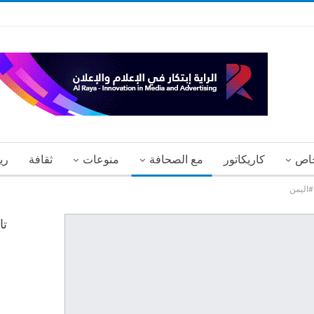
اص
كاريكاتور
مع الصحافة
منوعات
ثقافة
ري
 #اليمن
تا