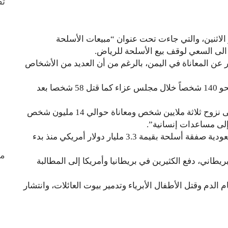
ثق
الاثنين، والتي جاءت تحت عنوان “مبيعات الأسلحة
الى السعي لوقف بيع الأسلحة للرياض.
ن المعاناة في اليمن، بالرغم من أن العديد من الأشخاص
وأضافت الصحيفة، “في الشهر الماضي فقط، قتل نحو 140 شخصاً خلال مجلس عزاء كما قتل 58 شخصا بعد
وأشارت الغارديان إلى أن الحرب في اليمن “أدت إلى نزوح ثلاثة ملايين شخص ومعاناة حوالي 14 مليون شخص
وقالت الصحيفة إن “بريطانيا وافقت على شراء السعودية صفقة أسلحة بقيمة 3.3 مليار دولار أمريكي منذ بدء
من
طاني، دفع الكثيرين في بريطانيا وأمريكا إلى المطالبة
 الدم وقتل الأطفال الأبرياء وتدمير بيوت العائلات، وانتشار