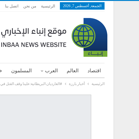
الجمعة, أغسطس 7, 2026
الرئيسية
من نحن
اتصل بنا
اقتصاد
العالم
العرب
المسلمون
خ
الرئيسية
أخبار بارزة
#الغارديان البريطانية:علينا وقف القتل في