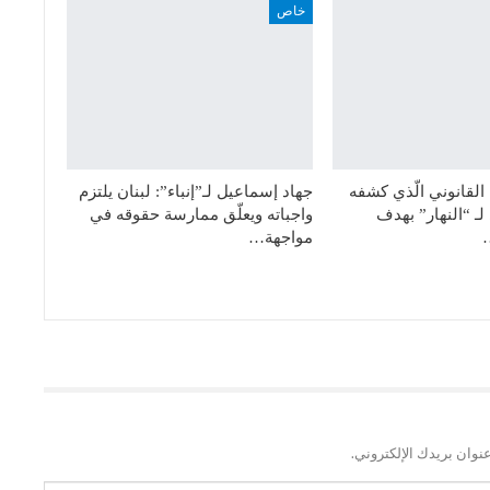
خاص
القانوني الّذي كشفه
جهاد إسماعيل لـ”إنباء”: لبنان يلتزم
ـ “النهار” بهدف
واجباته ويعلّق ممارسة حقوقه في
مواجهة…
نوان بريدك الإلكتروني.