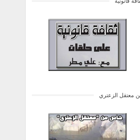
افة قانونية
 معتقل الزعتري