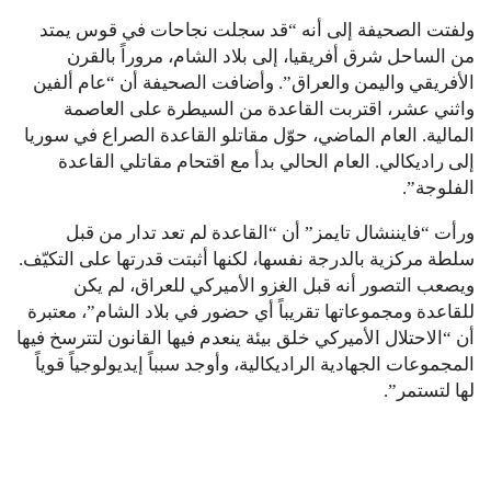
ولفتت الصحيفة إلى أنه “قد سجلت نجاحات في قوس يمتد
من الساحل شرق أفريقيا، إلى بلاد الشام، مروراً بالقرن
الأفريقي واليمن والعراق”. وأضافت الصحيفة أن “عام ألفين
واثني عشر، اقتربت القاعدة من السيطرة على العاصمة
المالية. العام الماضي، حوّل مقاتلو القاعدة الصراع في سوريا
إلى راديكالي. العام الحالي بدأ مع اقتحام مقاتلي القاعدة
الفلوجة”.
ورأت “فايننشال تايمز” أن “القاعدة لم تعد تدار من قبل
سلطة مركزية بالدرجة نفسها، لكنها أثبتت قدرتها على التكيّف.
ويصعب التصور أنه قبل الغزو الأميركي للعراق، لم يكن
للقاعدة ومجموعاتها تقريباً أي حضور في بلاد الشام”، معتبرة
أن “الاحتلال الأميركي خلق بيئة ينعدم فيها القانون لتترسخ فيها
المجموعات الجهادية الراديكالية، وأوجد سبباً إيديولوجياً قوياً
لها لتستمر”.