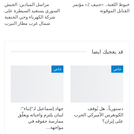
خيوط اللعبة.. «جنيف 2» مؤتمر
مراسل الميادين: الجيش
القنابل الموقوتة
السوري يستعيد السيطرة على
شركة الكهرباء وحي الحنفية
شمال غرب مطار النيرب
قد يعجبك ايضا
خاص
خاص
دستورياً.. هل يُوقف
جهاد إسماعيل لـ”إنباء”:
الكونغرس الأميركي الحرب
لبنان يلتزم واجباته ويعلّق
على إيران؟
ممارسة حقوقه في
مواجهة…