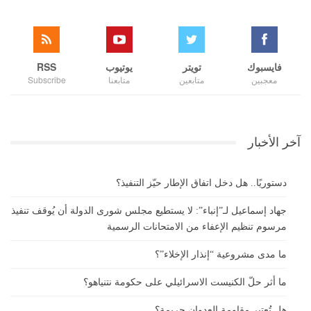
فايسبوك
تويتر
يوتيوب
RSS
معجبين
متابعين
متابعنا
Subscribe
آخر الأخبار
دستوريًا.. هل دخل اتفاق الإطار حيّز التنفيذ؟
جهاد إسماعيل لـ”إنباء”: لا يستطيع مجلس شورى الدولة أن يُوقف تنفيذ
مرسوم تنظيم الإعفاء من الامتحانات الرسمية
ما مدى مشروعية “إنذار الإخلاء”؟
ما أثر حلّ الكنيست الاسرائيلي على حكومة نتنياهو؟
هل تُعتبر مقاومة العدوان جريمة؟