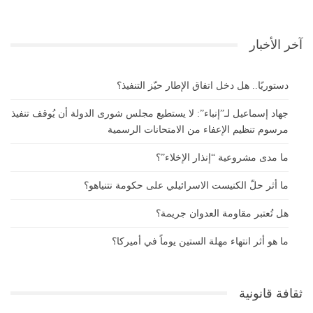
آخر الأخبار
دستوريًا.. هل دخل اتفاق الإطار حيّز التنفيذ؟
جهاد إسماعيل لـ”إنباء”: لا يستطيع مجلس شورى الدولة أن يُوقف تنفيذ
مرسوم تنظيم الإعفاء من الامتحانات الرسمية
ما مدى مشروعية “إنذار الإخلاء”؟
ما أثر حلّ الكنيست الاسرائيلي على حكومة نتنياهو؟
هل تُعتبر مقاومة العدوان جريمة؟
ما هو أثر انتهاء مهلة الستين يوماً في أميركا؟
ثقافة قانونية