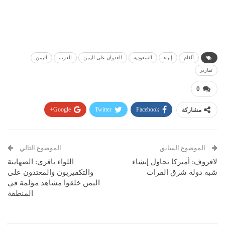
ألغام
إنباء
السعودية
العدوان على اليمن
العرب
اليمن
تقارير
0
مشاركة
Facebook
Twitter
Google+
Pinterest
WhatsApp
ReddIt
البريد الإلكتروني
الموضوع السابق
الموضوع التالي
لافروف: أميركا تحاول إنشاء
اللواء باقري: الصهاينة
شبه دولة شرق الفرات
والتكفيريون والمعتدون على
اليمن خلقوا مشاهد مؤلمة في
المنطقة