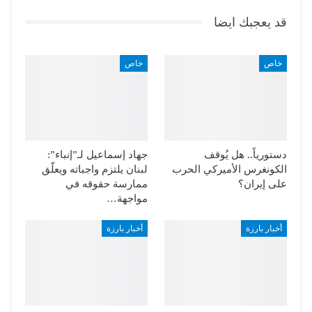
قد يعجبك ايضا
خاص
خاص
دستورياً.. هل يُوقف
جهاد إسماعيل لـ”إنباء”:
الكونغرس الأميركي الحرب
لبنان يلتزم واجباته ويعلّق
على إيران؟
ممارسة حقوقه في
مواجهة…
أخبار بارزة
أخبار بارزة