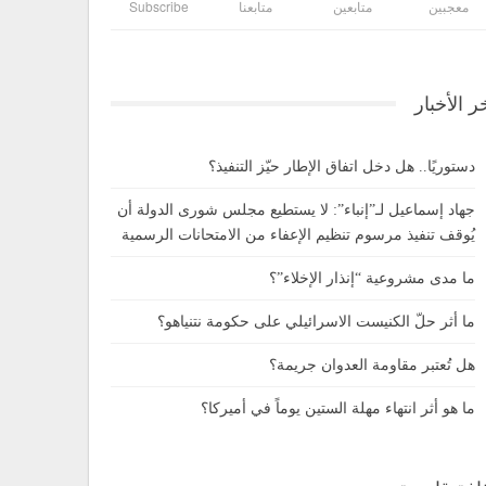
معجبين
متابعين
متابعنا
Subscribe
ر الأخبار
دستوريًا.. هل دخل اتفاق الإطار حيّز التنفيذ؟
جهاد إسماعيل لـ”إنباء”: لا يستطيع مجلس شورى الدولة أن
يُوقف تنفيذ مرسوم تنظيم الإعفاء من الامتحانات الرسمية
ما مدى مشروعية “إنذار الإخلاء”؟
ما أثر حلّ الكنيست الاسرائيلي على حكومة نتنياهو؟
هل تُعتبر مقاومة العدوان جريمة؟
ما هو أثر انتهاء مهلة الستين يوماً في أميركا؟