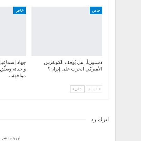
خاص
خاص
دستورياً.. هل يُوقف الكونغرس
جهاد إسماعيل ل
الأميركي الحرب على إيران؟
واجباته ويعلّ
مواجهة…
السابق
التالي
اترك رد
لن يتم نشر ع