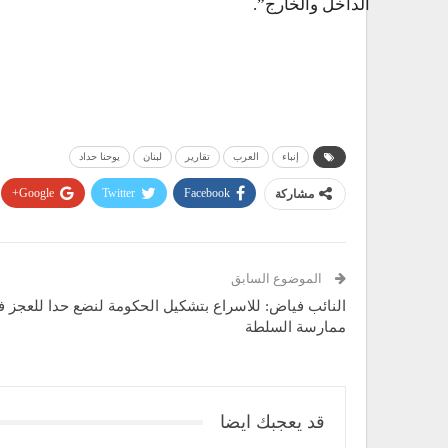
الداخل والخارج”.
إنباء
العرب
تقارير
لبنان
يوحنا حداد
مشاركة
Facebook
Twitter
Google+
الموضوع السابق
النائب فياض: للاسراع بتشكيل الحكومة لنضع حدا للعجز 
ممارسة السلطة
قد يعجبك ايضا