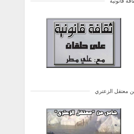
افة قانونية
 معتقل الزعتري