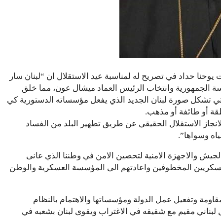
ت يوحنا حداد في تصريح له لمناسبة عيد الاستقلال ان “لبنان سار
ة الجمهورية وانتخاب الرئيس العماد ميشال عون، مما خلق
 التي تشكل صورة لبنان الجديد الذي يفعل مؤسساته الدستورية كي
قة أو طائفة أو مذهب.
لانجاز الاستقلال الحقيقي عن طريق تطهير البلد من الفساد
ياه وسواها”.
الجيش والاجهزة الامنية لتحصين الامن في وطننا الذي عانى
لعسكريين المخطوفين واعادتهم الى المؤسسة العسكرية والوطن
مة وتفعيل عمل الدولة ومؤسساتها والاهتمام بالنظام
 لبناني مقيم مع شقيقه في الاغتراب ويقوى لبنان بشعبه في