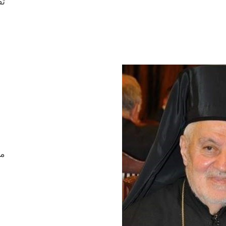
ثق
من