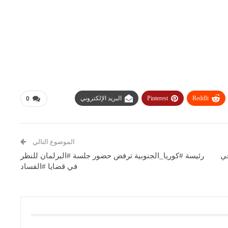
ReddIt
Pinterest
البريد الإلكتروني
0
الموضوع التالي
في
رئيسة #كوريا_الجنوبية ترفض حضور جلسة #البرلمان للنظر
في قضايا #الفساد