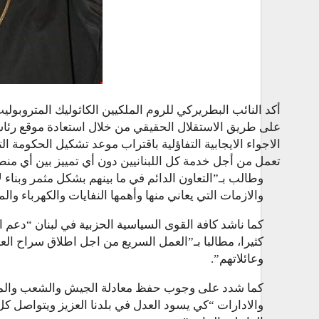
أكد النائب البطريركي للروم الملكيين الكاثوليك المتروبولي
على طريق الاستقلال الحقيقي من خلال استعادة موقع رئاس
الاجواء الايجابية التفاؤلية باقتراب موعد تشكيل الحكومة
تعمل من أجل خدمة كل اللبنانيين دون أي تمييز بين أي منط
وطالب بـ”التعاون الدائم في ما بينهم بشكل مثمر وبناء 
والازمات التي يعاني منها وأهمها النفايات والكهرباء والم
كما ناشد كافة القوى السياسية الحزبية في لبنان “دعم 
كثيرا، مطالبا بـ”العمل السريع من اجل اطلاق سراح ا
وعائلاتهم”.
كما شدد على وجوب حفظ معادلة الجيش والشعب والمقاو
والادارات “كي يسود العدل في بلدنا العزيز ويتواصل كل