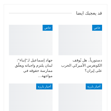
قد يعجبك ايضا
خاص
خاص
دستورياً.. هل يُوقف
جهاد إسماعيل لـ”إنباء”:
الكونغرس الأميركي الحرب
لبنان يلتزم واجباته ويعلّق
على إيران؟
ممارسة حقوقه في
مواجهة…
أخبار بارزة
أخبار بارزة