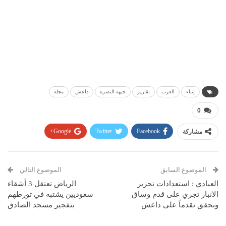
إنباء
العرب
تقارير
جبهة النصرة
داعش
مجلة
0
مشاركة
Facebook
Twitter
Google+
Pinterest
WhatsApp
ReddIt
البريد الإلكتروني
الموضوع السابق
الموضوع التالي
العبادي : استعدادات تحرير
الرياض تعتقل 3 أشقاء
الانبار تجري على قدم وساق
سعوديين يشتبه في تورطهم
ونحقق تقدماً على داعش
بتفجير مسجد الصادق