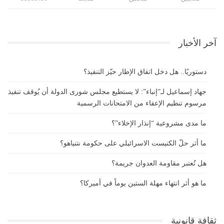
آخر الأخبار
دستوريًا.. هل دخل اتفاق الإطار حيّز التنفيذ؟
جهاد إسماعيل لـ”إنباء”: لا يستطيع مجلس شورى الدولة أن يُوقف تنفيذ
مرسوم تنظيم الإعفاء من الامتحانات الرسمية
ما مدى مشروعية “إنذار الإخلاء”؟
ما أثر حلّ الكنيست الاسرائيلي على حكومة نتنياهو؟
هل تُعتبر مقاومة العدوان جريمة؟
ما هو أثر انتهاء مهلة الستين يوماً في أميركا؟
ثقافة قانونية