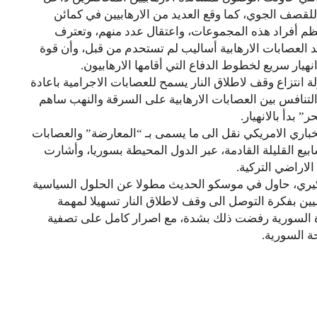
 للقصف الجوي، كما وقع العديد من الارهابيين في كمائن
م أفراد هذه المجموعات، واعتقال عدد منهم، وتعترف
 العصابات الارهابية أساليب لم تستحدم من قبل، وأن قوة
هيار سريع لخطوط الدفاع التي أقامها الارهابيون.
ة انتزاع وقف لاطلاق النار يسمح للعصابات الاجرامية باعادة
التنافس بين العصابات الارهابية على السرقة والنهب ساهم
 بدأ بالانهيار.
تخباري الامريكي نقل الى ما يسمى بـ “المعارضة” والعصابات
سابيع القليلة القادمة، عبر الدول المحيطة بسوريا، وأشارت
لاراضي التركية.
كيري، حاول في موسكو الحديث مطولا عن الحلول السياسية
يين بفكرة التوصل الى وقف لاطلاق النار تسهيلا لمهمة
ادة السورية رفضت ذلك بشدة، مع اصرار كامل على تصفية
حة السورية.