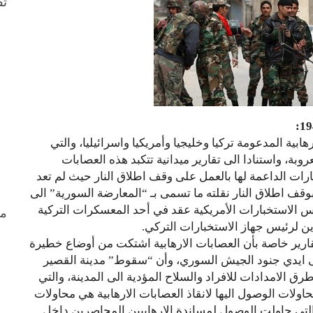
ثق
ية المدعومة تركيا وخليجيا وأمريكيا واسرائيليا، والتي
ة، واستنادا الى تقارير ميدانية تتكبد هذه العصابات
رات الداعمة لها بالعمل على وقف اطلاق النار حيث لم تعد
ف اطلاق النار نقلته ما تسمى بـ “المعارضة السورية” الى
يس الاستخبارات الأمريكية عقد في أحد المعسكرات التركية
من
ن لرئيس جهاز الاستخبارات التركي.
تقارير خاصة بأن العصابات الارهابية اشتكت من أوضاع خطيرة
ى ايدي جنود الجيش السوري، وأن “سقوط” مدينة القصير
الامدادات للافراد والسلاح المؤدية الى المدينة، والتي
ت الوصول اليها لانقاذ العصابات الارهابية هي محاولات
لتي حاولت الوصول لمساندة الارهابيين المحاصرين داخل