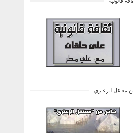
افة قانونية
 معتقل الزعتري