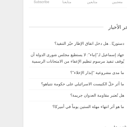
معجبين
متابعين
متابعنا
Subscribe
ر الأخبار
دستوريًا.. هل دخل اتفاق الإطار حيّز التنفيذ؟
جهاد إسماعيل لـ”إنباء”: لا يستطيع مجلس شورى الدولة أن
يُوقف تنفيذ مرسوم تنظيم الإعفاء من الامتحانات الرسمية
ما مدى مشروعية “إنذار الإخلاء”؟
ما أثر حلّ الكنيست الاسرائيلي على حكومة نتنياهو؟
هل تُعتبر مقاومة العدوان جريمة؟
ما هو أثر انتهاء مهلة الستين يوماً في أميركا؟