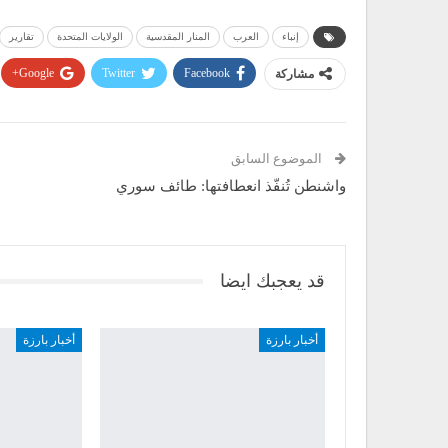
إنباء
العرب
المنار المقدسية
الولايات المتحدة
تقارير
مشاركة
Facebook
Twitter
Google+
الموضوع السابق
واشنطن تُنفّذ انعطافتها: طائف سوري
قد يعجبك ايضا
أخبار بارزة
أخبار بارزة