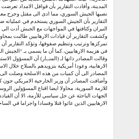
المدينة، وأفادت التقارير بأن قوافل الامداد تعرضت
نصبها الجيش السوري، مما ادى الى مقتل وجرح معظ
التقارير بأن الجيش السوري يستخدم في عملياته ضد
النيران وكثافتها في المواجهات مع الجبش أدت الى ان
وكشفت التقارير أن قيادات الارهابيين طالبت بمحاول
تمركزها وترتيب وتنظيم صفوفها، وتؤكد التقارير أن 
في هزيمة الارهابيين، كما أن ما يسمى بـ “الجيش الحر”
وقالت المصادر ذاتها لـ (المنــار) أن المسؤول الاس
الارهابية، وعودا أمريكية بتزويدهم بالسلاح خلال الا
المصادر الى أن كميات من هذه الاسلحة وصلت الى ا
وأضافت المصادر أن وزير الخارجية الامريكي جون 
للازمة السورية، محاولا ايضا اقناع المسؤولين الروس
الجهات الباحثة عن حل سياسي للأزمة، الا أن القي
الارهابيين الذين عاثوا قتلا وفسادا واجراما في السا