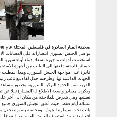
صحيفة المنار الصادرة في فلسطين المحتلة عام 1948:
يواصل الجيش السوري انتصاراته على العصابات الارهاب
استخدمت أدوات مأجورة لسفك دماء أبناء سوريا العروب
خسائر فادحة، دفعتها الى الطلب من أجهزة الاستخبا
قادرة على مواجهة الجيش السوري، وهذا المطلب بوق
الجهات الداعمة لها، وطرحته خلال لقاء مع نائب رئ
القريب من الحدود التركية السورية، بحضور مساعدي
وذكرت مصادر واسعة الاطلاع لـ (المنــار) نقلا عن 
تعيشها وهي تتعرض للملاحقة من مكان الى آخر عل
مسألة أيام فقط، حيث أغلق الجيش السوري جميع طرق 
باتت تحت سيطرة الجيش، ومحصنة بصورة تجعل محاولا
انتحارية، حيث استهدف الجيش العديد من القوافل ا