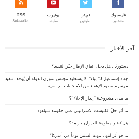
فايسبوك
تويتر
يوتيوب
RSS
معجبين
متابعين
متابعنا
Subscribe
آخر الأخبار
دستوريًا.. هل دخل اتفاق الإطار حيّز التنفيذ؟
جهاد إسماعيل لـ”إنباء”: لا يستطيع مجلس شورى الدولة أن يُوقف تنفيذ
مرسوم تنظيم الإعفاء من الامتحانات الرسمية
ما مدى مشروعية “إنذار الإخلاء”؟
ما أثر حلّ الكنيست الاسرائيلي على حكومة نتنياهو؟
هل تُعتبر مقاومة العدوان جريمة؟
ما هو أثر انتهاء مهلة الستين يوماً في أميركا؟