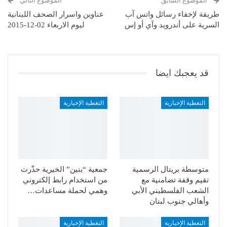
الموضوع السابق
الموضوع التالي
طريقة لإخفاء رسائل واتس آب
عناوين واسرار الصحف اللبنانية
السرية على أندرويد وآي أو إس
ليوم الاربعاء 02-12-2015
قد يعجبك ايضا
التغطية الإخبارية
التغطية الإخبارية
متوسطة بريتال الرسمية
جمعية “بنين” الخيرية حذّرت
تقيم وقفة تضامنية مع
من استخدام رابط إلكتروني
الشعب الفلسطيني الأبي
وهمي لحملة مساعدات…
وأهالي جنوب لبنان
التغطية الإخبارية
التغطية الإخبارية