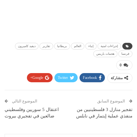
إجراءات امنية
إنباء
العالم
بريطانيا
تقارير
ديفيد كاميرون
فرنسا
هجمات باريس
0
مشاركة
Facebook
Twitter
Google+
Pinterest
WhatsApp
ReddIt
البريد الإلكتروني
الموضوع السابق
الموضوع التالي
تفجير منازل 3 فلسطينيين من
اعتقال 5 سوريين وفلسطيني
منفذي عملية إيتمار في نابلس
ضالعين في تفجيري بيروت