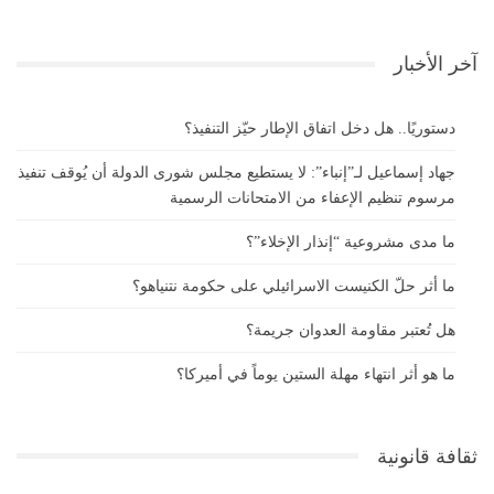
آخر الأخبار
دستوريًا.. هل دخل اتفاق الإطار حيّز التنفيذ؟
جهاد إسماعيل لـ”إنباء”: لا يستطيع مجلس شورى الدولة أن يُوقف تنفيذ
مرسوم تنظيم الإعفاء من الامتحانات الرسمية
ما مدى مشروعية “إنذار الإخلاء”؟
ما أثر حلّ الكنيست الاسرائيلي على حكومة نتنياهو؟
هل تُعتبر مقاومة العدوان جريمة؟
ما هو أثر انتهاء مهلة الستين يوماً في أميركا؟
ثقافة قانونية