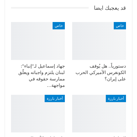
قد يعجبك ايضا
خاص
خاص
دستورياً.. هل يُوقف
جهاد إسماعيل لـ”إنباء”:
الكونغرس الأميركي الحرب
لبنان يلتزم واجباته ويعلّق
على إيران؟
ممارسة حقوقه في
مواجهة…
أخبار بارزة
أخبار بارزة