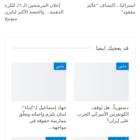
استراليا…اكتشاف “عالم
إعلان المرشحين الـ 23 للكرة
مفقود”
الذهبية… والحصة الأكبر لبايرن
ميونيخ
قد يعجبك ايضا
خاص
خاص
دستورياً.. هل يُوقف
جهاد إسماعيل لـ”إنباء”:
الكونغرس الأميركي الحرب
لبنان يلتزم واجباته ويعلّق
على إيران؟
ممارسة حقوقه في
مواجهة…