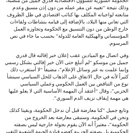
الحكومة السورية للشؤون الاقتصادية قدري جميل من منصبه،
وذلك نتيجة “تغيبه عن مقر عمله من دون إذن مسبق وعدم
متابعته لواجباته المكلف بها كنائب اقتصادي في ظل الظروف
التي تعاني منها البلاد، بالإضافة إلى قيامه بنشاطات ولقاءات
خارج الوطن من دون التنسيق مع الحكومة وتجاوزه العمل
المؤسساتي والهيكلية العامة للدولة” بحسب ما جاء في نص
المرسوم.
وفي اتصال مع الميادين عقب إعلان خبر إقالته قال قدري
جميل من موسكو “لم أتبلغ حتى الآن خبر إقالتي بشكل رسمي
وإنما علمت به عبر وسائل الإعلام”، مضيفاً “لا أستغرب ذلك
كثيراً لأنه في حال الاتفاق على الذهاب للحل السياسي سينشأ
نوع من التناقض بين العمل الحكومي وعملي السياسي
الحزبي”، وقال “أعتقد أن المهمة الأساسية التي لا يعلو عليها
هي مهمة إيقاف نزيف الدم السوري”.
وتابع جميل “كنا معارضة قبل أن ندخل الحكومة، وبقينا كذلك
ونحن في الحكومة، وسنبقى معارضة بعد الخروج من
الحكومة”، معتبراً أنه الآن يقوم بجولة خارجية ليس بصفته
الحكومية بل بصفته الحزبية كعضو قيادة الجبهة الشعبية للتغيير