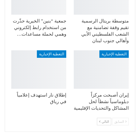
متوسطة بريتال الرسمية
جمعية “بنين” الخيرية حذّرت
تقيم وقفة تضامنية مع
من استخدام رابط إلكتروني
الشعب الفلسطيني الأبي
وهمي لحملة مساعدات…
وأهالي جنوب لبنان
التغطية الإخبارية
التغطية الإخبارية
إيران أصبحت مركزاً
إطلاق نار استهدف إعلامياً
دبلوماسياً نشطاً لحل
في رياق
المشاكل والتحديات الإقليمية
السابق
التالي