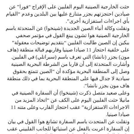
حثت الخارجية الصينية اليوم الفلبين على الإفراج “فورا” عن
صيادين احتجزتهم بجزر متنازع عليها بين البلدين وعدم “القيام
بأي اجراءات استفزازية أخرى”.
ونقلت وكالة أنباء الصين الجديدة (شينخوا) عن المتحدثة باسم
الخارجية الصينية هوا تشون يينغ القول في مؤتمر صحفي
ببكين إن الصين طالبت الفلبين “بتقديم توضيحات معقولة”
على خلفية احتجاز 11 صيادا صينيا وقاربهم قبالة منطقة (هاف
مون) بجزر (نانشا) التي تعرف باسم (سبراتلي) في الفلبين.
وأشارت المتحدثة إلى أن قاربا من الشرطة البحرية الصينية
وصل إلى المنطقة البحرية مؤكدة أن “الصين تتمتع بحقوق
سيادية لا جدال فيها على المنطقة البحرية بما في ذلك منطقة
هاف مون بجزر نانشا”.
وعلى صعيد متصل ذكرت (شينخوا) أن السفارة الصينية في
مانيلا حثت الفلبين اليوم على الكف عن “اتخاذ المزيد من
الاجراءات الاستفزازية” عقب احتجاز القارب وعلى متنه 11
صيادا صينيا.
ونقلت عن المتحدث باسم السفارة تشانغ هوا القول في بيان
إن السفارة اعربت بالفعل عن استيائها للجانب الفلبيني عقب