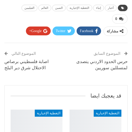
أخبار
إنباء
التغطية الإخبارية
الصين
العالم
الفيليبين
0
مشاركة
Facebook
Twitter
Google+
Pinterest
WhatsApp
ReddIt
البريد الإلكتروني
الموضوع السابق
الموضوع التالي
حرس الحدود الاردني يتصدى
اصابة فلسطيني برصاص
لمتسللين سوريين
الاحتلال شرق دير البلح
قد يعجبك ايضا
التغطية الإخبارية
التغطية الإخبارية