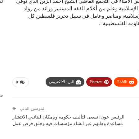
ثق
 الأمناء في التجمع القاضي الشيخ أحمد الزين الذي توفي
الإسلامية وعلم من أعلام الفقه المستنير ورائد من رواد
لإسلامية، ومناصر وعامل في سبيل تحرير فلسطين كل
اومة الفلسطينية”.
ReddIt
Pinterest
البريد الإلكتروني
0
من
الموضوع التالي
الرئيس عون: نسعى لتأليف حكومة وبإمكان لبنانيي الانتشار
مساعدة وطنهم عبر انشاء مؤسسات فيه وخلق فرص عمل