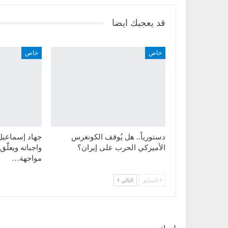
قد يعجبك ايضا
خاص
خاص
دستورياً.. هل يُوقف الكونغرس
جهاد إسماعيل ل
الأميركي الحرب على إيران؟
واجباته ويعلّ
مواجهة…
السابق
التالي