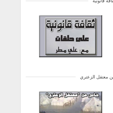
افة قانونية
 معتقل الزعتري