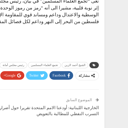
نعى “تجمع العلماء المسلمين” في بيان، رئيس مجلس
إثر نوبة قلبية، مشيرا الى أنه “رمز من رموز الوحدة 
الوسطية والاعتدال وداعم ومساند قوي للمقاومة ا
فلسطين من البحر إلى النهر وداعم لكل فصائل المق
الشيخ أحمد الزين
تجمع العلماء المسلمين
رئيس مجلس أمانة
مشاركة
Facebook
Twitter
Google+
الموضوع السابق
الخارجية اللبنانية: أودعنا الامم المتحدة تقريرا حول أضرار
التسرب النفطي للمطالبة بالتعويض