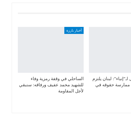
أخبار بارزة
ـ”إنباء”: لبنان يلتزم
الساحلي في وقفة رمزية وفاء
ق ممارسة حقوقه في
للشهيد محمد عفيف ورفاقه: سنبقي
لأجل المقاومة