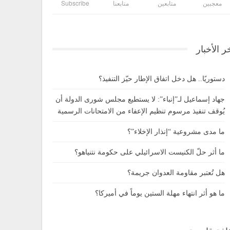
معجبين
متابعين
متابعنا
Subscribe
ر الأخبار
دستوريًا.. هل دخل اتفاق الإطار حيّز التنفيذ؟
جهاد إسماعيل لـ”إنباء”: لا يستطيع مجلس شورى الدولة أن
يُوقف تنفيذ مرسوم تنظيم الإعفاء من الامتحانات الرسمية
ما مدى مشروعية “إنذار الإخلاء”؟
ما أثر حلّ الكنيست الاسرائيلي على حكومة نتنياهو؟
هل تُعتبر مقاومة العدوان جريمة؟
ما هو أثر انتهاء مهلة الستين يوماً في أميركا؟