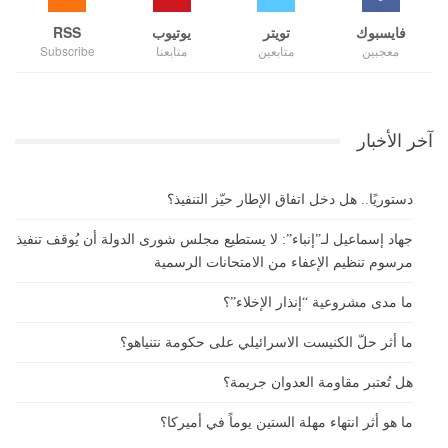
فايسبوك
تويتر
يوتيوب
RSS
معجبين
متابعين
متابعنا
Subscribe
آخر الأخبار
دستوريًا.. هل دخل اتفاق الإطار حيّز التنفيذ؟
جهاد إسماعيل لـ”إنباء”: لا يستطيع مجلس شورى الدولة أن يُوقف تنفيذ
مرسوم تنظيم الإعفاء من الامتحانات الرسمية
ما مدى مشروعية “إنذار الإخلاء”؟
ما أثر حلّ الكنيست الاسرائيلي على حكومة نتنياهو؟
هل تُعتبر مقاومة العدوان جريمة؟
ما هو أثر انتهاء مهلة الستين يوماً في أميركا؟