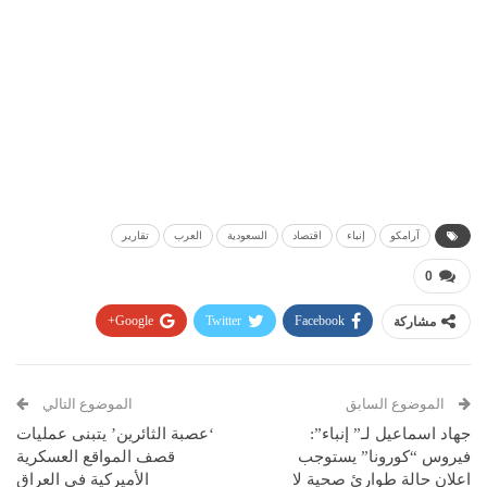
آرامكو
إنباء
اقتصاد
السعودية
العرب
تقارير
0
مشاركة
Facebook
Twitter
Google+
Pinterest
WhatsApp
ReddIt
البريد الإلكتروني
الموضوع السابق
الموضوع التالي
جهاد اسماعيل لـ” إنباء”:
‘عصبة الثائرين’ يتبنى عمليات
فيروس “كورونا” يستوجب
قصف المواقع العسكرية
اعلان حالة طوارئ صحية لا
الأميركية في العراق