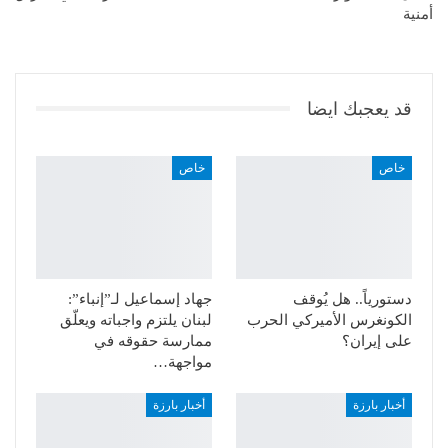
أمنية
قد يعجبك ايضا
خاص
خاص
دستورياً.. هل يُوقف
جهاد إسماعيل لـ”إنباء”:
الكونغرس الأميركي الحرب
لبنان يلتزم واجباته ويعلّق
على إيران؟
ممارسة حقوقه في
مواجهة…
أخبار بارزة
أخبار بارزة