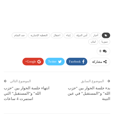
أخبار
أمن الدولة
إنباء
اعتقال
التغطية الإخبارية
جند الشام
سوريا
لبنان
0
مشاركة
Facebook
Twitter
Google+
Pinterest
WhatsApp
ReddIt
البريد الإلكتروني
الموضوع السابق
الموضوع التالي
بدء جلسة الحوار بين “حزب
انتهاء جلسة الحوار بين “حزب
الله” و”المستقبل” في عين
الله” و”المستقبل” التي
التينة
استمرت 4 ساعات