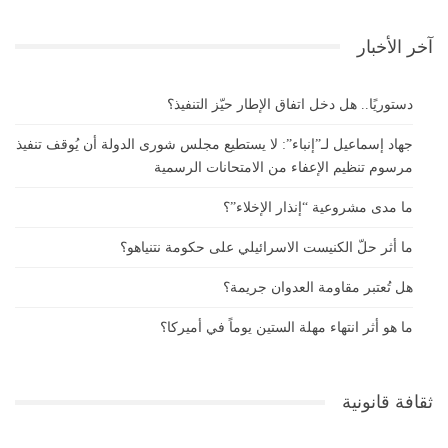
آخر الأخبار
دستوريًا.. هل دخل اتفاق الإطار حيّز التنفيذ؟
جهاد إسماعيل لـ”إنباء”: لا يستطيع مجلس شورى الدولة أن يُوقف تنفيذ
مرسوم تنظيم الإعفاء من الامتحانات الرسمية
ما مدى مشروعية “إنذار الإخلاء”؟
ما أثر حلّ الكنيست الاسرائيلي على حكومة نتنياهو؟
هل تُعتبر مقاومة العدوان جريمة؟
ما هو أثر انتهاء مهلة الستين يوماً في أميركا؟
ثقافة قانونية