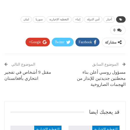
أخبار
أمن الدولة
إنباء
التغطية الإخبارية
سوريا
لبنان
0
مشاركة
Facebook
Twitter
Google+
Pinterest
WhatsApp
ReddIt
البريد الإلكتروني
الموضوع السابق
الموضوع التالي
مسؤول روسي أعلن بناء
مقتل 9 أشخاص في تفجير
محطتين جديدتين للإنذار من
انتحاري بأفغانستان
الهجمات الصاروخية
قد يعجبك ايضا
التغطية الإخبارية
التغطية الإخبارية